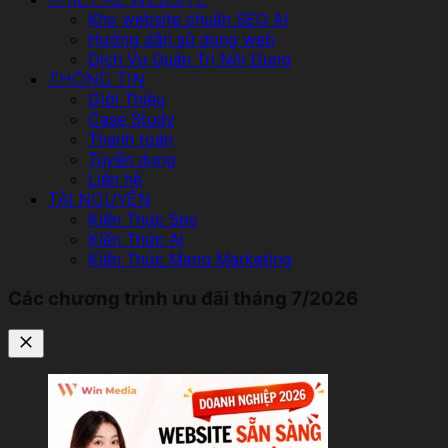
Kho website chuẩn SEO AI
Hướng dẫn sử dụng web
Dịch Vụ Quản Trị Nội Dung
THÔNG TIN
Giới Thiệu
Case Study
Thanh toán
Tuyển dụng
Liên hệ
TÀI NGUYÊN
Kiến Thức Seo
Kiến Thức AI
Kiến Thức Mạng Marketing
Các chương trình ưu đãi tháng 7/2026