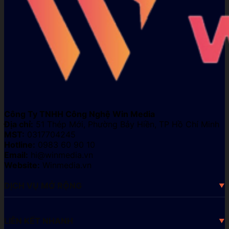
Công Ty TNHH Công Nghệ Win Media
Địa chỉ:
51 Thép Mới, Phường Bảy Hiền, TP Hồ Chí Minh
MST:
0317704245
Hotline:
0983 60 90 10
Email:
hi@winmedia.vn
Website:
Winmedia.vn
DỊCH VỤ MỞ RỘNG
LIÊN KẾT NHANH