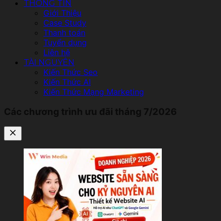
THÔNG TIN
Giới Thiệu
Case Study
Thanh toán
Tuyển dụng
Liên hệ
TÀI NGUYÊN
Kiến Thức Seo
Kiến Thức AI
Kiến Thức Mạng Marketing
Các chương trình ưu đãi tháng 7/2026