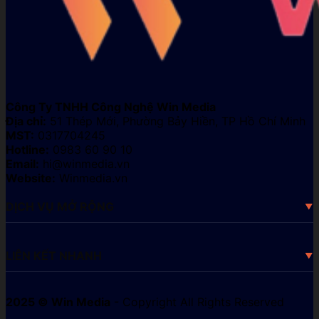
Công Ty TNHH Công Nghệ Win Media
Địa chỉ:
51 Thép Mới, Phường Bảy Hiền, TP Hồ Chí Minh
MST:
0317704245
Hotline:
0983 60 90 10
Email:
hi@winmedia.vn
Website:
Winmedia.vn
DỊCH VỤ MỞ RỘNG
LIÊN KẾT NHANH
2025 © Win Media
- Copyright All Rights Reserved