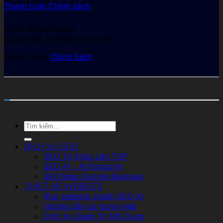
Thanh toán
Chính sách
2025 © Win Media
Copyright All Rights Reserved
Thanh Toán
Chính Sách
Tìm
kiếm:
DỊCH VỤ SEO
SEO Từ Khóa Lên TOP
SEO AI – AI Footprint
SEO Map Google Business
THIẾT KẾ WEBSITE
Kho website chuẩn SEO AI
Hướng dẫn sử dụng web
Dịch Vụ Quản Trị Nội Dung