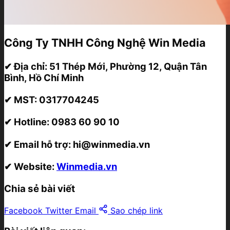
Công Ty TNHH Công Nghệ Win Media
✔ Địa chỉ:
51 Thép Mới, Phường 12, Quận Tân
Bình, Hồ Chí Minh
✔ MST:
0317704245
✔ Hotline:
0983 60 90 10
✔ Email hỗ trợ:
hi@winmedia.vn
✔ Website:
Winmedia.vn
Chia sẻ bài viết
Facebook
Twitter
Email
Sao chép link