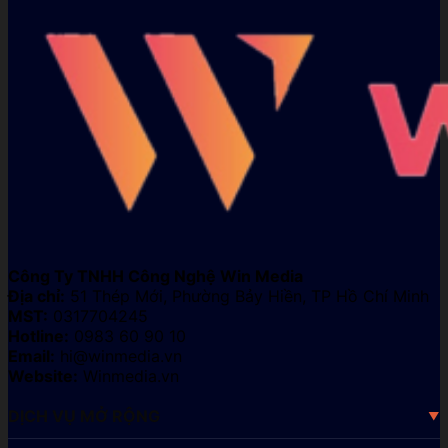
Công Ty TNHH Công Nghệ Win Media
Địa chỉ:
51 Thép Mới, Phường Bảy Hiền, TP Hồ Chí Minh
MST:
0317704245
Hotline:
0983 60 90 10
Email:
hi@winmedia.vn
Website:
Winmedia.vn
DỊCH VỤ MỞ RỘNG