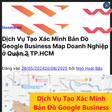
Bỏ
×
×
×
qua
nội
dung
Chưa phân loại
Dịch Vụ Tạo Xác Minh Bản Đồ
Google Business Map Doanh Nghiệp
ở Quận 3 TP.HCM
Giỏ hàng
Đăng vào
26/05/2024
20/08/2025
bởi
Ngô Hoài Bảo
Chưa có sản phẩm trong giỏ hàng.
Quay trở lại cửa hàng