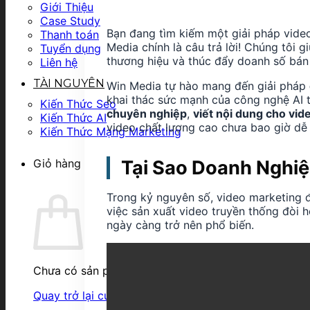
Giới Thiệu
Case Study
Bạn đang tìm kiếm một giải pháp video 
Thanh toán
Media chính là câu trả lời! Chúng tôi 
Tuyển dụng
thương hiệu và thúc đẩy doanh số bán
Liên hệ
TÀI NGUYÊN
Win Media tự hào mang đến giải pháp
khai thác sức mạnh của công nghệ AI t
Kiến Thức Seo
chuyên nghiệp
,
viết nội dung cho vid
Kiến Thức AI
video chất lượng cao chưa bao giờ dễ
Kiến Thức Mạng Marketing
Tại Sao Doanh Nghiệ
Giỏ hàng
Trong kỷ nguyên số, video marketing đ
việc sản xuất video truyền thống đòi hỏ
ngày càng trở nên phổ biến.
Chưa có sản phẩm trong giỏ hàng.
Quay trở lại cửa hàng