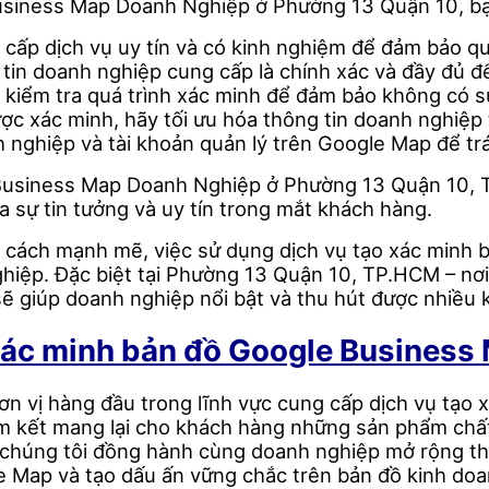
usiness Map Doanh Nghiệp ở Phường 13 Quận 10, bạn
 cấp dịch vụ uy tín và có kinh nghiệm để đảm bảo quá
tin doanh nghiệp cung cấp là chính xác và đầy đủ để 
à kiểm tra quá trình xác minh để đảm bảo không có s
ược xác minh, hãy tối ưu hóa thông tin doanh nghiệ
h nghiệp và tài khoản quản lý trên Google Map để trán
 Business Map Doanh Nghiệp ở Phường 13 Quận 10, 
 sự tin tưởng và uy tín trong mắt khách hàng.
 cách mạnh mẽ, việc sử dụng dịch vụ tạo xác minh b
hiệp. Đặc biệt tại Phường 13 Quận 10, TP.HCM – nơi
ẽ giúp doanh nghiệp nổi bật và thu hút được nhiều
xác minh bản đồ Google Business
 vị hàng đầu trong lĩnh vực cung cấp dịch vụ tạo 
am kết mang lại cho khách hàng những sản phẩm chất
chúng tôi đồng hành cùng doanh nghiệp mở rộng thị 
 Map và tạo dấu ấn vững chắc trên bản đồ kinh doan