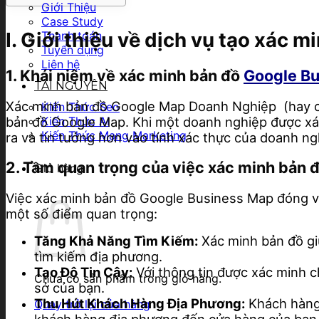
Giới Thiệu
Case Study
I. Giới thiệu về dịch vụ tạo xác 
Thanh toán
Tuyển dụng
Liên hệ
1. Khái niệm về xác minh bản đồ
Google B
TÀI NGUYÊN
Xác minh bản đồ Google Map Doanh Nghiệp (hay còn
Kiến Thức Seo
bản đồ Google Map. Khi một doanh nghiệp được xác
Kiến Thức AI
Kiến Thức Mạng Marketing
ra và tin tưởng hơn vào tính xác thực của doanh ng
2. Tầm quan trọng của việc xác minh bản
Giỏ hàng
Việc xác minh bản đồ Google Business Map đóng vai 
một số điểm quan trọng:
Tăng Khả Năng Tìm Kiếm:
Xác minh bản đồ giú
tìm kiếm địa phương.
Tạo Độ Tin Cậy:
Với thông tin được xác minh c
Chưa có sản phẩm trong giỏ hàng.
sở của bạn.
Thu Hút Khách Hàng Địa Phương:
Khách hàng 
Quay trở lại cửa hàng