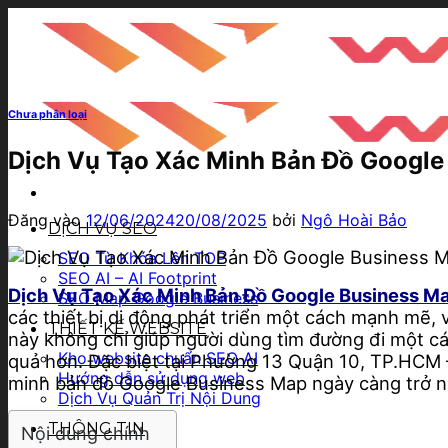
Bỏ
qua
nội
dung
Chưa phân loại
Dịch Vụ Tạo Xác Minh Bản Đồ Googl
Đăng vào
12/06/2024
20/08/2025
bởi
Ngô Hoài Bảo
DỊCH VỤ SEO
SEO Từ Khóa Lên TOP
SEO AI – AI Footprint
Dịch Vụ Tạo Xác Minh Bản Đồ Google Business 
SEO Map Google Business
các thiết bị di động phát triển một cách mạnh mẽ,
THIẾT KẾ WEBSITE
này không chỉ giúp người dùng tìm đường đi một c
Kho website chuẩn SEO AI
quả hơn. Đặc biệt tại Phường 13 Quận 10, TP.HCM 
Hướng dẫn sử dụng web
minh bản đồ Google Business Map ngày càng trở n
Dịch Vụ Quản Trị Nội Dung
THÔNG TIN
Nội dung chính