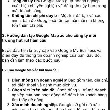
Tăng độ uy tín
: Google Map giúp doanh nghiệp
xuất hiện chuyên nghiệp và đáng tin cậy hơn trong
mắt khách hàng.
Không tốn chi phí duy trì
: Một khi đã tạo và xác
minh, bản đồ Google sẽ tồn tại mãi mãi mà không
tốn thêm chi phí.
3. Hướng dẫn tạo Google Map ảo cho công ty môi
trường hút rút hầm cầu
Bước đầu tiên là truy cập vào Google My Business và
điền đầy đủ thông tin doanh nghiệp của bạn. Sau đó,
bạn cần làm theo các bước sau:
H2: Tạo Google Map ảo hút hầm cầu
Điền thông tin doanh nghiệp
: Bao gồm tên, địa chỉ,
số điện thoại và danh mục dịch vụ.
Chọn vị trí trên bản đồ
: Chọn đúng vị trí mà doanh
nghiệp của bạn hoạt động để đảm bảo khách hàng
tìm thấy dễ dàng.
Xác minh doanh nghiệp
: Google sẽ gửi mã xác
minh qua thư hoặc qua điện thoại để hoàn tất quá