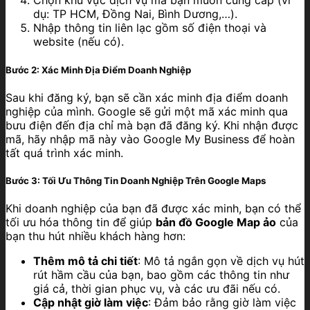
Chọn khu vực dịch vụ mà bạn muốn cung cấp (ví
dụ: TP HCM, Đồng Nai, Bình Dương,…).
Nhập thông tin liên lạc gồm số điện thoại và
website (nếu có).
Bước 2: Xác Minh Địa Điểm Doanh Nghiệp
Sau khi đăng ký, bạn sẽ cần xác minh địa điểm doanh
nghiệp của mình. Google sẽ gửi một mã xác minh qua
bưu điện đến địa chỉ mà bạn đã đăng ký. Khi nhận được
mã, hãy nhập mã này vào Google My Business để hoàn
tất quá trình xác minh.
Bước 3: Tối Ưu Thông Tin Doanh Nghiệp Trên Google Maps
Khi doanh nghiệp của bạn đã được xác minh, bạn có thể
tối ưu hóa thông tin để giúp
bản đồ Google Map ảo
của
bạn thu hút nhiều khách hàng hơn:
Thêm mô tả chi tiết
: Mô tả ngắn gọn về dịch vụ hút
rút hầm cầu của bạn, bao gồm các thông tin như
giá cả, thời gian phục vụ, và các ưu đãi nếu có.
Cập nhật giờ làm việc
: Đảm bảo rằng giờ làm việc