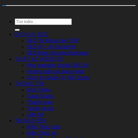
Tìm
kiếm:
DỊCH VỤ SEO
SEO Từ Khóa Lên TOP
SEO AI – AI Footprint
SEO Map Google Business
THIẾT KẾ WEBSITE
Kho website chuẩn SEO AI
Hướng dẫn sử dụng web
Dịch Vụ Quản Trị Nội Dung
THÔNG TIN
Giới Thiệu
Case Study
Thanh toán
Tuyển dụng
Liên hệ
TÀI NGUYÊN
Kiến Thức Seo
Kiến Thức AI