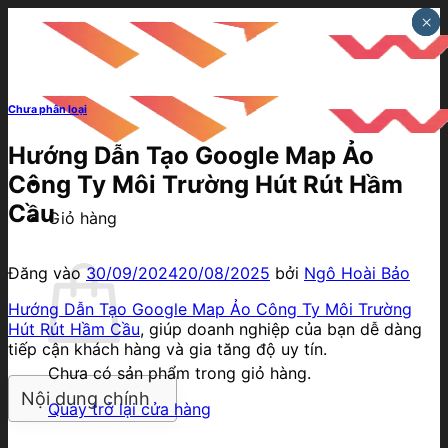
Bỏ
×
×
×
qua
nội
dung
Chưa phân loại
Hướng Dẫn Tạo Google Map Ảo
Công Ty Môi Trường Hút Rút Hầm
Cầu
Giỏ hàng
Đăng vào
30/09/2024
20/08/2025
bởi
Ngô Hoài Bảo
Hướng Dẫn Tạo Google Map Ảo Công Ty Môi Trường
Hút Rút Hầm Cầu
, giúp doanh nghiệp của bạn dễ dàng
tiếp cận khách hàng và gia tăng độ uy tín.
Chưa có sản phẩm trong giỏ hàng.
Nội dung chính
Quay trở lại cửa hàng