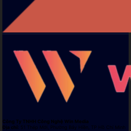
Công Ty TNHH Công Nghệ Win Media
Địa chỉ:
51 Thép Mới, Phường Bảy Hiền, TP Hồ Chí Minh