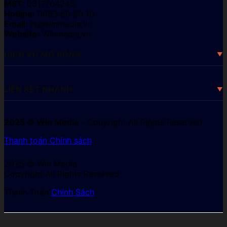
MST:
0317704245
Hotline:
0983 60 90 10
Email:
hi@winmedia.vn
Website:
Winmedia.vn
DỊCH VỤ MỞ RỘNG
LIÊN KẾT NHANH
2025 © Win Media
- Copyright All Rights Reserved
Thanh toán
Chính sách
2025 © Win Media
Copyright All Rights Reserved
Thanh Toán
Chính Sách