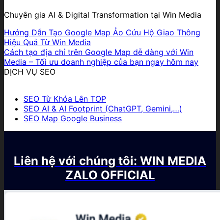
Chuyên gia AI & Digital Transformation tại Win Media
Hướng Dẫn Tạo Google Map Ảo Cứu Hộ Giao Thông
Hiệu Quả Từ Win Media
Cách tạo địa chỉ trên Google Map dễ dàng với Win
Media – Tối ưu doanh nghiệp của bạn ngay hôm nay
DỊCH VỤ SEO
SEO Từ Khóa Lên TOP
SEO AI & AI Footprint (ChatGPT, Gemini,…)
SEO Map Google Business
Liên hệ với chúng tôi: WIN MEDIA
ZALO OFFICIAL