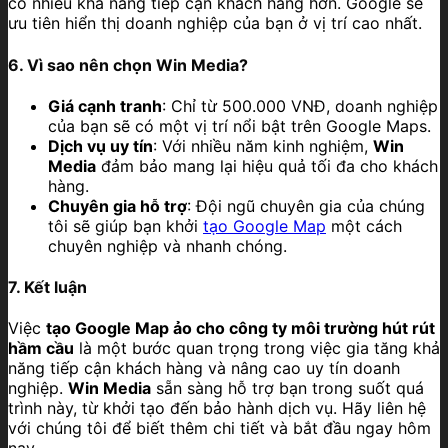
có nhiều khả năng tiếp cận khách hàng hơn. Google sẽ
ưu tiên hiển thị doanh nghiệp của bạn ở vị trí cao nhất.
6. Vì sao nên chọn Win Media?
Giá cạnh tranh
: Chỉ từ 500.000 VNĐ, doanh nghiệp
của bạn sẽ có một vị trí nổi bật trên Google Maps.
Dịch vụ uy tín
: Với nhiều năm kinh nghiệm,
Win
Media
đảm bảo mang lại hiệu quả tối đa cho khách
hàng.
Chuyên gia hỗ trợ
: Đội ngũ chuyên gia của chúng
tôi sẽ giúp bạn khởi
tạo Google Map
một cách
chuyên nghiệp và nhanh chóng.
7. Kết luận
Việc
tạo Google Map ảo cho công ty môi trường hút rút
hầm cầu
là một bước quan trọng trong việc gia tăng khả
năng tiếp cận khách hàng và nâng cao uy tín doanh
nghiệp.
Win Media
sẵn sàng hỗ trợ bạn trong suốt quá
trình này, từ khởi tạo đến bảo hành dịch vụ. Hãy liên hệ
với chúng tôi để biết thêm chi tiết và bắt đầu ngay hôm