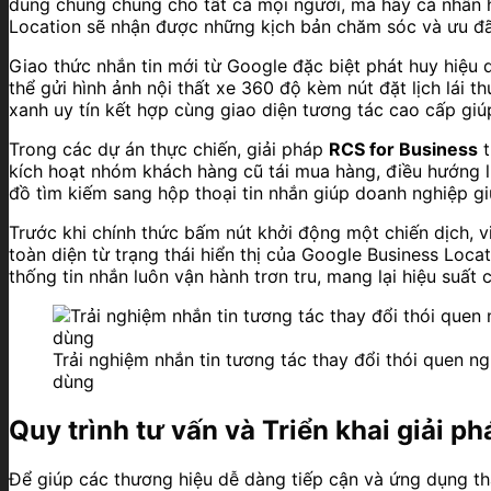
dung chung chung cho tất cả mọi người, mà hãy cá nhân 
Location sẽ nhận được những kịch bản chăm sóc và ưu đãi
Giao thức nhắn tin mới từ Google đặc biệt phát huy hiệu 
thể gửi hình ảnh nội thất xe 360 độ kèm nút đặt lịch lái 
xanh uy tín kết hợp cùng giao diện tương tác cao cấp giúp 
Trong các dự án thực chiến, giải pháp
RCS for Business
t
kích hoạt nhóm khách hàng cũ tái mua hàng, điều hướng l
đồ tìm kiếm sang hộp thoại tin nhắn giúp doanh nghiệp gi
Trước khi chính thức bấm nút khởi động một chiến dịch, vi
toàn diện từ trạng thái hiển thị của Google Business Loca
thống tin nhắn luôn vận hành trơn tru, mang lại hiệu suất
Trải nghiệm nhắn tin tương tác thay đổi thói quen ng
dùng
Quy trình tư vấn và Triển khai giải p
Để giúp các thương hiệu dễ dàng tiếp cận và ứng dụng th