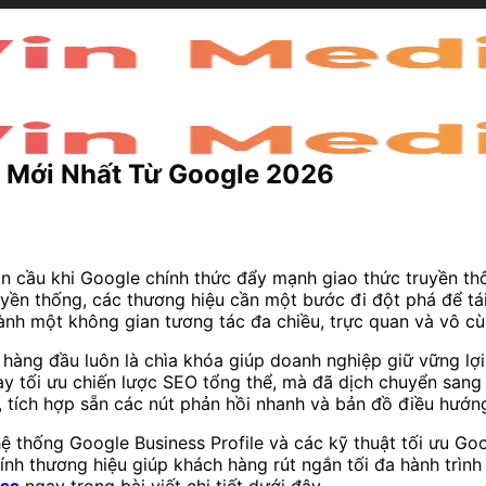
n Mới Nhất Từ Google 2026
n cầu khi Google chính thức đẩy mạnh giao thức truyền thô
yền thống, các thương hiệu cần một bước đi đột phá để tái
hành một không gian tương tác đa chiều, trực quan và vô c
àng đầu luôn là chìa khóa giúp doanh nghiệp giữ vững lợi 
 tối ưu chiến lược SEO tổng thể, mà đã dịch chuyển sang t
, tích hợp sẵn các nút phản hồi nhanh và bản đồ điều hướng
i hệ thống Google Business Profile và các kỹ thuật tối ưu
h tính thương hiệu giúp khách hàng rút ngắn tối đa hành tr
ess
ngay trong bài viết chi tiết dưới đây.