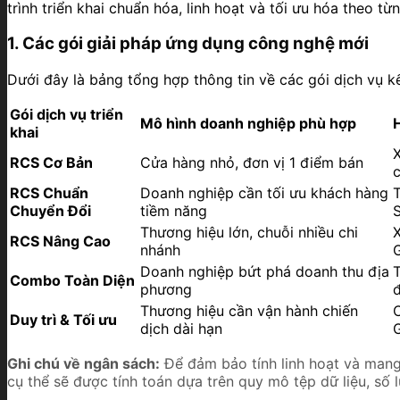
trình triển khai chuẩn hóa, linh hoạt và tối ưu hóa theo 
1. Các gói giải pháp ứng dụng công nghệ mới
Dưới đây là bảng tổng hợp thông tin về các gói dịch vụ kế
Gói dịch vụ triển
Mô hình doanh nghiệp phù hợp
H
khai
X
RCS Cơ Bản
Cửa hàng nhỏ, đơn vị 1 điểm bán
RCS Chuẩn
Doanh nghiệp cần tối ưu khách hàng
T
Chuyển Đổi
tiềm năng
Thương hiệu lớn, chuỗi nhiều chi
RCS Nâng Cao
nhánh
Doanh nghiệp bứt phá doanh thu địa
T
Combo Toàn Diện
phương
Thương hiệu cần vận hành chiến
C
Duy trì & Tối ưu
dịch dài hạn
Ghi chú về ngân sách:
Để đảm bảo tính linh hoạt và mang l
cụ thể sẽ được tính toán dựa trên quy mô tệp dữ liệu, s