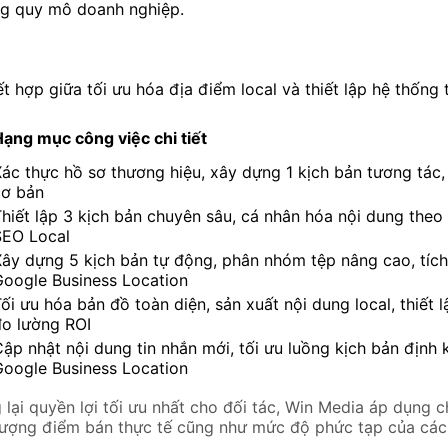
từng quy mô doanh nghiệp.
t hợp giữa tối ưu hóa địa điểm local và thiết lập hệ thống 
ạng mục công việc chi tiết
ác thực hồ sơ thương hiệu, xây dựng 1 kịch bản tương tác,
cơ bản
hiết lập 3 kịch bản chuyên sâu, cá nhân hóa nội dung theo 
SEO Local
Xây dựng 5 kịch bản tự động, phân nhóm tệp nâng cao, tíc
Google Business Location
ối ưu hóa bản đồ toàn diện, sản xuất nội dung local, thiết 
đo lường ROI
ập nhật nội dung tin nhắn mới, tối ưu luồng kịch bản định k
Google Business Location
ại quyền lợi tối ưu nhất cho đối tác, Win Media áp dụng chí
ố lượng điểm bán thực tế cũng như mức độ phức tạp của cá