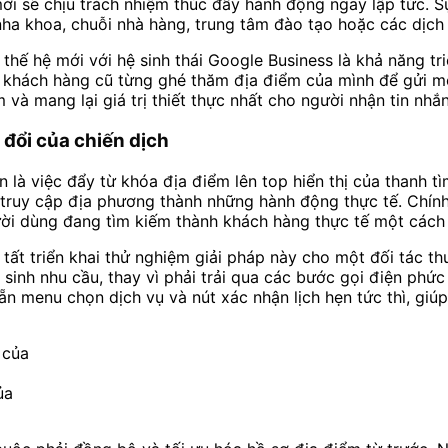
mới sẽ chịu trách nhiệm thúc đẩy hành động ngay lập tức. 
ha khoa, chuỗi nhà hàng, trung tâm đào tạo hoặc các dịch 
 thế hệ mới với hệ sinh thái Google Business là khả năng t
g khách hàng cũ từng ghé thăm địa điểm của mình để gửi mộ
và mang lại giá trị thiết thực nhất cho người nhận tin nhắn
 đổi của chiến dịch
là việc đẩy từ khóa địa điểm lên top hiển thị của thanh tì
g truy cập địa phương thành những hành động thực tế. Chính
ười dùng đang tìm kiếm thành khách hàng thực tế một cách
tất triển khai thử nghiệm giải pháp này cho một đối tác t
inh nhu cầu, thay vì phải trải qua các bước gọi điện phức
sẵn menu chọn dịch vụ và nút xác nhận lịch hẹn tức thì, giú
ủa