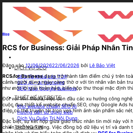
Bỏ
qua
nội
dung
Blog
RCS for Business: Giải Pháp Nhắn Ti
Đăng vào
12/06/2026
22/06/2026
bởi
Lê Bảo Việt
DỊCH VỤ SEO
RCS for Business
đang trở thành tâm điểm chú ý trên toà
SEO Từ Khóa Lên TOP
cảnh người dùng ngày càng thờ ơ với tin nhắn văn bản tru
SEO AI – AI Footprint
như một lời giải hoàn hảo, biến hộp thư thoại mặc định t
SEO Map Google Business
THIẾT KẾ WEBSITE
Đối với Win Media, việc đón đầu các xu hướng công nghệ h
cuộc đua thiết kế website chuẩn SEO, chạy Google Ads hay
Kho website chuẩn SEO AI
điệp có thể truyền tải trọn vẹn hình ảnh sản phẩm sắc nét
Hướng dẫn sử dụng web
Dịch Vụ Quản Trị Nội Dung
Đặc biệt, sự kết hợp giữa giao thức nhắn tin mới này vớ
chiến dịch marketing. Việc đồng bộ dữ liệu vị trí và dan
THÔNG TIN
phân tích và tìm hiểu toàn diện về dịch vụ
RCS for Busin