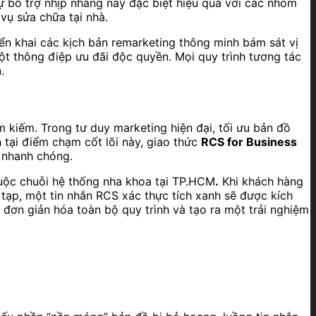
Sự bổ trợ nhịp nhàng này đặc biệt hiệu quả với các nhóm
vụ sửa chữa tại nhà.
riển khai các kịch bản remarketing thông minh bám sát vị
t thông điệp ưu đãi độc quyền. Mọi quy trình tương tác
.
m kiếm. Trong tư duy marketing hiện đại, tối ưu bản đồ
 tại điểm chạm cốt lõi này, giao thức
RCS for Business
 nhanh chóng.
huộc chuỗi hệ thống nha khoa tại TP.HCM
.
Khi khách hàng
 tạp, một tin nhắn RCS xác thực tích xanh sẽ được kích
p đơn giản hóa toàn bộ quy trình và tạo ra một trải nghiệm