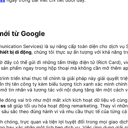
 mới từ Google
nication Services) là sự nâng cấp toàn diện cho dịch vụ
hiết bị di động
, chúng tôi thực sự ấn tượng với khả năng tru
ờ đây có thể gửi đi những tấm thiệp điện tử (Rich Card), 
c sản phẩm ngay trong hộp thoại mà không cần mở thêm ap
ình triển khai thực tế chính là giải pháp này giải quyết tri
iển thị tên công ty kèm biểu tượng tích xanh xác minh chín
 mở tin nhắn và tương tác với nội dung tăng lên một cách v
e đóng vai trò như một mắt xích kích hoạt dữ liệu vô cùng 
ess
sẽ giúp tối ưu hóa hoạt động remarketing. Thay vì nhữ
 sâu sắc theo đúng hành vi và nhu cầu thực tế của từng cá
h chóng, trực quan và tiện lợi tuyệt đối trong mọi giao dị
ng hay xác nhận một lịch hẹn dịch vụ. Việc ứng dụng giải 