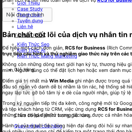
Giới Thiệu
Case Study
Nội dung chính
Thanh toán
Tuyển dụng
Liên hệ
Bản chất cốt lõi của dịch vụ nhắn tin
TÀI NGUYÊN
Kiến Thức Seo
Để hiểu một cách đơn giản,
RCS for Business
(Rich Commu
Kiến Thức AI
trực tiếp cấu hình và thử nghiệm giao thức này trên các t
Kiến Thức Mạng Marketing
Không còn những dòng text giới hạn ký tự, thương hiệu gi
Giỏ hàng
minh. Người dùng có thể đặt lịch hẹn hoặc xem danh mụ
Điểm giá trị nhất mà
Win Media
ghi nhận được trong quá tr
đầu số ngắn vô danh dễ bị nhầm là tin rác, hệ thống sẽ h
ngay lập tức gỡ bỏ tâm lý e dè của người nhận, giúp tỷ lệ
Trong kỷ nguyên tiếp thị đa kênh, công nghệ mới từ Googl
và tệp khách hàng từ CRM, việc ứng dụng
RCS for Busin
những tấm thiệp điện tử tương tác cao, được cá nhân hóa
Chưa có sản phẩm trong giỏ hàng.
Hành vi của người tiêu dùng hiện đại đang đòi hỏi sự nhan
Quay trở lại cửa hàng
quá nhiều ứng dụng chỉ để kiểm tra một trạng thái đơn hà