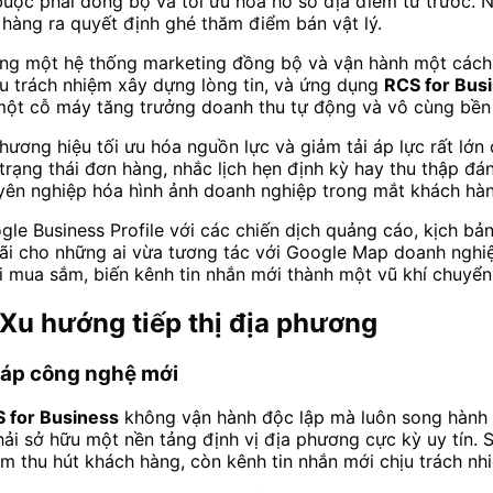
uộc phải đồng bộ và tối ưu hóa hồ sơ địa điểm từ trước. 
hàng ra quyết định ghé thăm điểm bán vật lý.
ựng một hệ thống marketing đồng bộ và vận hành một cách 
ịu trách nhiệm xây dựng lòng tin, và ứng dụng
RCS for Bus
 một cỗ máy tăng trưởng doanh thu tự động và vô cùng bền
hương hiệu tối ưu hóa nguồn lực và giảm tải áp lực rất lớ
ạng thái đơn hàng, nhắc lịch hẹn định kỳ hay thu thập đán
yên nghiệp hóa hình ảnh doanh nghiệp trong mắt khách hàn
gle Business Profile với các chiến dịch quảng cáo, kịch bả
ãi cho những ai vừa tương tác với Google Map doanh nghiệp
 mua sắm, biến kênh tin nhắn mới thành một vũ khí chuyển 
 Xu hướng tiếp thị địa phương
háp công nghệ mới
 for Business
không vận hành độc lập mà luôn song hành c
hải sở hữu một nền tảng định vị địa phương cực kỳ uy tín. 
m thu hút khách hàng, còn kênh tin nhắn mới chịu trách nh