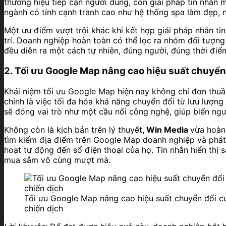
thương hiệu tiếp cận người dùng, còn giải pháp tin nhắn 
ngành có tính cạnh tranh cao như hệ thống spa làm đẹp, n
Một ưu điểm vượt trội khác khi kết hợp giải pháp nhắn tin
trí. Doanh nghiệp hoàn toàn có thể lọc ra nhóm đối tượn
đều diễn ra một cách tự nhiên, đúng người, đúng thời điểm 
2. Tối ưu Google Map nâng cao hiệu suất chuyển
Khái niệm tối ưu Google Map hiện nay không chỉ đơn thuần 
chính là việc tối đa hóa khả năng chuyển đổi từ lưu lượn
sẽ đóng vai trò như một cầu nối công nghệ, giúp biến ng
Không còn là kịch bản trên lý thuyết
, Win Media
vừa hoàn 
tìm kiếm địa điểm trên Google Map doanh nghiệp và phát s
hoạt tự động đến số điện thoại của họ. Tin nhắn hiển thị 
mua sắm vô cùng mượt mà.
Tối ưu Google Map nâng cao hiệu suất chuyển đổi c
chiến dịch