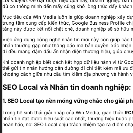
Lời khuyên:
Để đạt được hiệu quả này, doanh nghiệp bắt b
dù có thông minh đến mấy cũng khó lòng thúc đẩy khách 
Mục tiêu của Win Media luôn là giúp doanh nghiệp xây d
trung tâm cung cấp kiến thức, Google Business Profile ch
tảng này được kết nối chặt chẽ, doanh nghiệp sẽ sở hữu
Việc ứng dụng công nghệ nhắn tin mới này còn giúp các t
nhắn thường gặp như thông báo mã bản quyền, xác nhận tr
đi đều mang đậm dấu ấn nhận diện thương hiệu, giúp chu
Khi doanh nghiệp biết cách kết hợp dữ liệu hành vi từ Goo
thể gửi tin nhắn hướng dẫn đường đi chi tiết kèm mã ưu đ
khoảng cách giữa nhu cầu tìm kiếm địa phương và hành vi
SEO Local và Nhắn tin doanh nghiệp:
1. SEO Local tạo nền móng vững chắc cho giải p
Trong hệ sinh thái giải pháp của Win Media, giao thức
RCS
nhắn tin đạt được hiệu suất cao nhất, thương hiệu buộc p
hoàn hảo, nơi SEO Local chịu trách nhiệm tạo ra điểm chạ