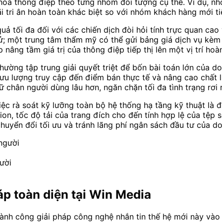
hóa thông điệp theo từng nhóm đối tượng cụ thể. Ví dụ, 
 tri ân hoàn toàn khác biệt so với nhóm khách hàng mới ti
quả tối đa đối với các chiến dịch đòi hỏi tính trực quan 
thử; một trung tâm thẩm mỹ có thể gửi bảng giá dịch vụ kèm
nâng tầm giá trị của thông điệp tiếp thị lên một vị trí hoà
hường tập trung giải quyết triệt để bốn bài toán lớn của d
ưu lượng truy cập đến điểm bán thực tế và nâng cao chất 
ữ chân người dùng lâu hơn, ngăn chặn tối đa tình trạng rơi
ệc rà soát kỹ lưỡng toàn bộ hệ thống hạ tầng kỹ thuật là đ
tion, tốc độ tải của trang đích cho đến tính hợp lệ của tệp
 chuyển đổi tối ưu và tránh lãng phí ngân sách đầu tư của d
ười
háp toàn diện tại Win Media
ành công giải pháp công nghệ nhắn tin thế hệ mới này vào