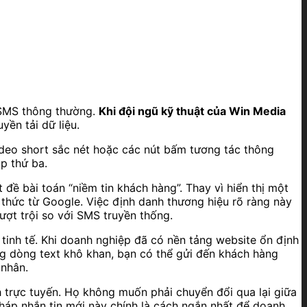
 SMS thông thường.
Khi đội ngũ kỹ thuật của Win Media
yền tải dữ liệu.
video short sắc nét hoặc các nút bấm tương tác thông
p thứ ba.
ệt đề bài toán “niềm tin khách hàng”. Thay vì hiển thị một
h thức từ Google. Việc định danh thương hiệu rõ ràng này
ượt trội so với SMS truyền thống.
tinh tế. Khi doanh nghiệp đã có nền tảng website ổn định
ng dòng text khô khan, bạn có thể gửi đến khách hàng
 nhân.
ch trực tuyến. Họ không muốn phải chuyển đổi qua lại giữa
pháp nhắn tin mới này chính là cách ngắn nhất để doanh