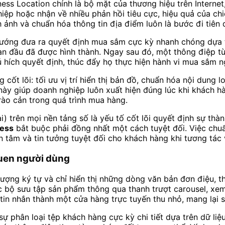
ss Location chính là bộ mặt của thương hiệu trên Internet
hiệp hoặc nhận về nhiều phản hồi tiêu cực, hiệu quả của ch
h ảnh và chuẩn hóa thông tin địa điểm luôn là bước đi tiên 
hướng đưa ra quyết định mua sắm cực kỳ nhanh chóng dựa t
ban đầu đã được hình thành. Ngay sau đó, một thông điệp từ
 hích quyết định, thúc đẩy họ thực hiện hành vi mua sắm n
g cốt lõi: tối ưu vị trí hiển thị bản đồ, chuẩn hóa nội dung l
 này giúp doanh nghiệp luôn xuất hiện đúng lúc khi khách 
rào cản trong quá trình mua hàng.
i) trên mọi nền tảng số là yếu tố cốt lõi quyết định sự thàn
ness
bắt buộc phải đồng nhất một cách tuyệt đối. Việc chuẩ
 tâm và tin tưởng tuyệt đối cho khách hàng khi tương tác 
 quen người dùng
ượng ký tự và chỉ hiển thị những dòng văn bản đơn điệu, t
bộ sưu tập sản phẩm thông qua thanh trượt carousel, xem 
tin nhắn thành một cửa hàng trực tuyến thu nhỏ, mang lại sự 
sự phân loại tệp khách hàng cực kỳ chi tiết dựa trên dữ li