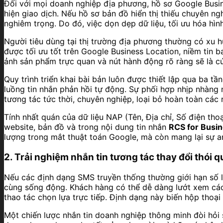
Đối với mọi doanh nghiệp địa phương, hồ sơ Google Busine
hiện giao dịch. Nếu hồ sơ bản đồ hiển thị thiếu chuyên ng
nghiêm trọng. Do đó, việc dọn dẹp dữ liệu, tối ưu hóa hìn
Người tiêu dùng tại thị trường địa phương thường có xu 
được tối ưu tốt trên Google Business Location, niềm tin 
ảnh sản phẩm trực quan và nút hành động rõ ràng sẽ là cú
Quy trình triển khai bài bản luôn được thiết lập qua ba tần
luồng tin nhắn phản hồi tự động. Sự phối hợp nhịp nhàng
tương tác tức thời, chuyên nghiệp, loại bỏ hoàn toàn các 
Tính nhất quán của dữ liệu NAP (Tên, Địa chỉ, Số điện thoạ
website, bản đồ và trong nội dung tin nhắn
RCS for Busi
lượng trong mắt thuật toán Google, mà còn mang lại sự an
2. Trải nghiệm nhắn tin tương tác thay đổi thói
Nếu các định dạng SMS truyền thống thường giới hạn số l
cùng sống động. Khách hàng có thể dễ dàng lướt xem các 
thao tác chọn lựa trực tiếp. Định dạng này biến hộp thoại 
Một chiến lược nhắn tin doanh nghiệp thông minh đòi hỏi 