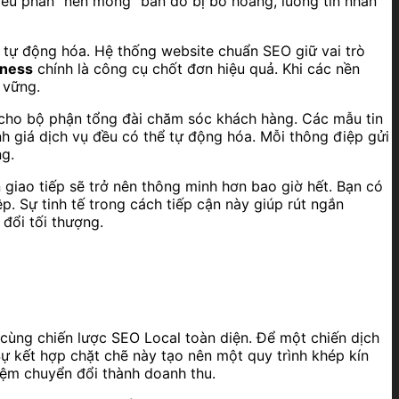
Nếu phần “nền móng” bản đồ bị bỏ hoang, luồng tin nhắn
tự động hóa. Hệ thống website chuẩn SEO giữ vai trò
iness
chính là công cụ chốt đơn hiệu quả. Khi các nền
 vững.
n cho bộ phận tổng đài chăm sóc khách hàng. Các mẫu tin
h giá dịch vụ đều có thể tự động hóa. Mỗi thông điệp gửi
g.
n giao tiếp sẽ trở nên thông minh hơn bao giờ hết. Bạn có
. Sự tinh tế trong cách tiếp cận này giúp rút ngắn
đổi tối thượng.
ùng chiến lược SEO Local toàn diện. Để một chiến dịch
Sự kết hợp chặt chẽ này tạo nên một quy trình khép kín
iệm chuyển đổi thành doanh thu.