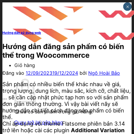
Bỏ
×
×
×
qua
nội
dung
Hướng dẫn sử dụng web
Hướng dẫn đăng sản phẩm có biến
thể trong Woocommerce
Giỏ hàng
Đăng vào
12/09/2023
19/12/2024
bởi
Ngô Hoài Bảo
Sản phẩm có nhiều biến thể khác nhau về giá,
trọng lượng, dung lích, màu sắc, kích cỡ, chất liệu,
… sẽ cần cập nhật phức tạp hơn so với sản phẩm
đơn giản thông thường. Vì vậy bài viết nãy sẽ
hướng dẫn chi tiết cách đăng sản phẩm có biến
Chưa có sản phẩm trong giỏ hàng.
thể.
Quay trở lại cửa hàng
Chỉ áp dụng với theme Flatsome phiên bản 3.14
trở lên hoặc cài các plugin
Additional Variation