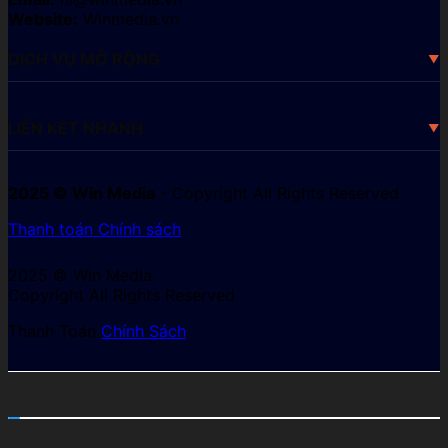
Website:
Winmedia.vn
DỊCH VỤ MỞ RỘNG
LIÊN KẾT NHANH
2025 © Win Media
- Copyright All Rights Reserved
Thanh toán
Chính sách
2025 © Win Media
Copyright All Rights Reserved
Thanh Toán
Chính Sách