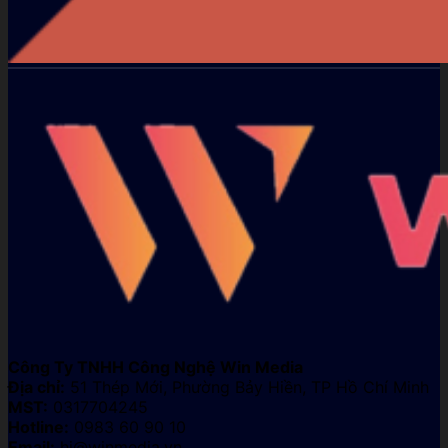
Công Ty TNHH Công Nghệ Win Media
Địa chỉ:
51 Thép Mới, Phường Bảy Hiền, TP Hồ Chí Minh
MST:
0317704245
Hotline:
0983 60 90 10
Email:
hi@winmedia.vn