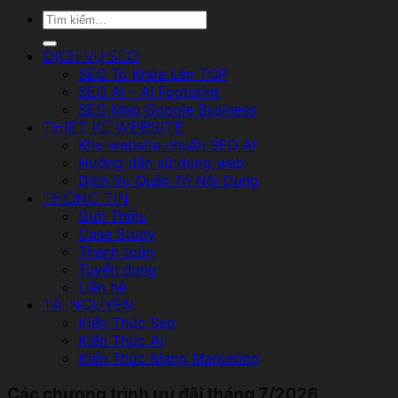
Tìm
kiếm:
DỊCH VỤ SEO
SEO Từ Khóa Lên TOP
SEO AI – AI Footprint
SEO Map Google Business
THIẾT KẾ WEBSITE
Kho website chuẩn SEO AI
Hướng dẫn sử dụng web
Dịch Vụ Quản Trị Nội Dung
THÔNG TIN
Giới Thiệu
Case Study
Thanh toán
Tuyển dụng
Liên hệ
TÀI NGUYÊN
Kiến Thức Seo
Kiến Thức AI
Kiến Thức Mạng Marketing
Các chương trình ưu đãi tháng 7/2026