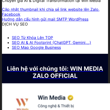
Chuyên gia AI & Digital Transformation tại Win Media
Cập nhật thumbnail khi chia sẻ link website lên Zalo,
Facebook
Hướng dẫn cấu hình gửi mail SMTP WordPress
DỊCH VỤ SEO
SEO Từ Khóa Lên TOP
SEO AI & AI Footprint (ChatGPT, Gemini,…)
SEO Map Google Business
Liên hệ với chúng tôi: WIN MEDIA
ZALO OFFICIAL