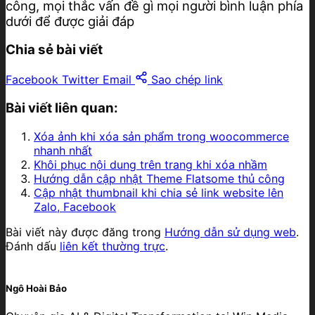
công, mọi thắc vấn đề gì mọi người bình luận phía
dưới để được giải đáp
Chia sẻ bài viết
Facebook
Twitter
Email
Sao chép link
Bài viết liên quan:
Xóa ảnh khi xóa sản phẩm trong woocommerce
nhanh nhất
Khôi phục nội dung trên trang khi xóa nhầm
Hướng dẫn cập nhật Theme Flatsome thủ công
Cập nhật thumbnail khi chia sẻ link website lên
Zalo, Facebook
Bài viết này được đăng trong
Hướng dẫn sử dụng web
.
Đánh dấu
liên kết thường trực
.
Ngô Hoài Bảo