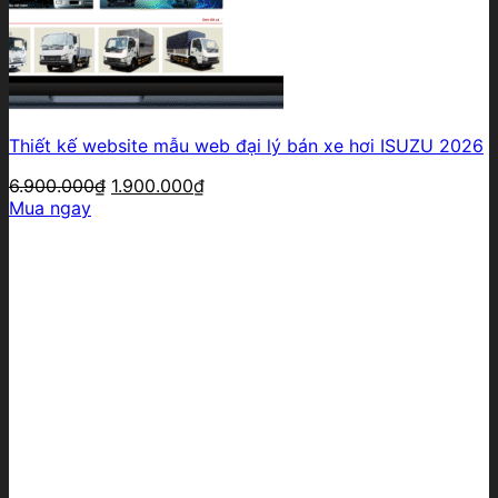
Thiết kế website mẫu web đại lý bán xe hơi ISUZU 2026
Giá
Giá
6.900.000
₫
1.900.000
₫
gốc
hiện
Mua ngay
là:
tại
6.900.000₫.
là:
1.900.000₫.