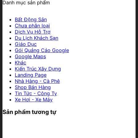
Danh mục sản phẩm
Bất Động Sản
Chưa phân loại
Dịch Vụ Hỗ Trợ
Du Lịch Khách Sạn
Giáo Dục
Gói Quảng Cáo Google
Google Maps
Khác
Kiến Trúc Xây Dựng
Landing Page
Nhà Hàng - Cà Phê
Shop Bán Hàng
Tin Tức - Công Ty
Xe Hơi - Xe Máy
Sản phẩm tương tự