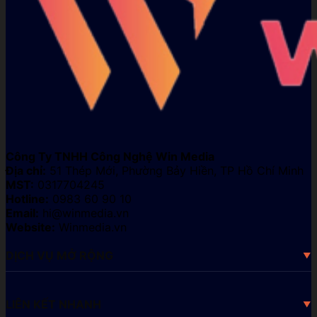
Công Ty TNHH Công Nghệ Win Media
Địa chỉ:
51 Thép Mới, Phường Bảy Hiền, TP Hồ Chí Minh
MST:
0317704245
Hotline:
0983 60 90 10
Email:
hi@winmedia.vn
Website:
Winmedia.vn
DỊCH VỤ MỞ RỘNG
LIÊN KẾT NHANH