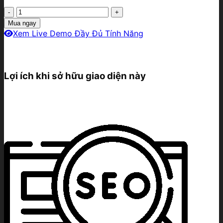
gốc
hiện
Thiết
là:
tại
kế
6.900.000₫.
là:
Mua ngay
website
1.900.000₫.
Xem Live Demo Đầy Đủ Tính Năng
mẫu
web
đại
lý
Lợi ích khi sở hữu giao diện này
bán
xe
hơi
TOYOTA
[year]
số
lượng