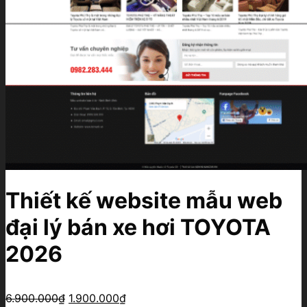
Thiết kế website mẫu web
đại lý bán xe hơi TOYOTA
2026
Giá
Giá
6.900.000
₫
1.900.000
₫