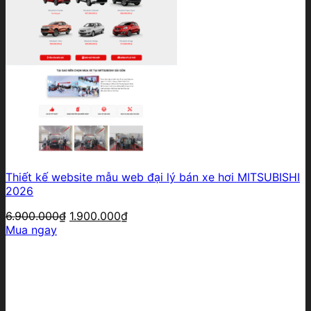
Thiết kế website mẫu web đại lý bán xe hơi MITSUBISHI
2026
Giá
Giá
6.900.000
₫
1.900.000
₫
gốc
hiện
Mua ngay
là:
tại
6.900.000₫.
là:
1.900.000₫.