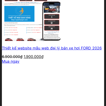
Thiết kế website mẫu web đại lý bán xe hơi FORD 2026
Giá
Giá
6.900.000
₫
1.900.000
₫
gốc
hiện
Mua ngay
là:
tại
6.900.000₫.
là:
1.900.000₫.