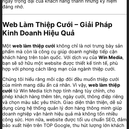
ngày trọng đại của khách hàng thành những kỷ niệm
đáng nhớ.
Web Làm Thiệp Cưới – Giải Pháp
Kinh Doanh Hiệu Quả
Một
web làm thiệp cưới
không chỉ là nơi trưng bày sản
phẩm mà còn là công cụ giúp doanh nghiệp tiếp cận
khách hàng trên toàn quốc. Với dịch vụ của
Win Media
,
bạn sẽ sở hữu một website được thiết kế tinh tế, phù
hợp với phong cách lãng mạn của ngành thiệp cưới.
Chúng tôi hiểu rằng mỗi cặp đôi đều muốn thiệp cưới
của mình mang dấu ấn cá nhân. Vì vậy,
web làm thiệp
cưới
từ Win Media tích hợp tính năng tùy chỉnh, cho
phép khách hàng thêm tên, ngày cưới, thông điệp riêng
và chọn màu sắc yêu thích. Giao diện thân thiện, dễ sử
dụng cùng hệ thống quản lý đơn hàng thông minh giúp
doanh nghiệp vận hành hiệu quả mà không tốn nhiều
công sức. Hơn nữa, website được tối ưu chuẩn SEO, đảm
bảo xuất hiện trên TOP Google, thu hút lượng lớn khách