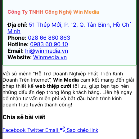
Công Ty TNHH Công Nghệ Win Media
Địa chỉ:
51 Thép Mới, P. 12, Q. Tân Bình, Hồ Chí
Minh
Phone:
028 66 860 863
Hotline:
0983 60 90 10
Email:
hi@winmedia.vn
Website:
Winmedia.vn
Với sứ mệnh “Hỗ Trợ Doanh Nghiệp Phát Triển Kinh
Doanh Trên Internet”,
Win Media
cam kết mang đến giải
pháp thiết kế
web thiệp cưới
tối ưu, giúp bạn tạo nên
những dấu ấn đẹp trong lòng khách hàng. Liên hệ ngay
để nhận tư vấn miễn phí và bắt đầu hành trình kinh
doanh trực tuyến thành công!
Chia sẻ bài viết
Facebook
Twitter
Email
Sao chép link