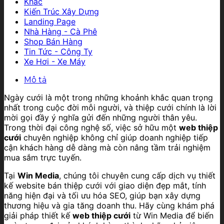
Khác
Kiến Trúc Xây Dựng
Landing Page
Nhà Hàng - Cà Phê
Shop Bán Hàng
Tin Tức - Công Ty
Xe Hơi - Xe Máy
Mô tả
Ngày cưới là một trong những khoảnh khắc quan trọng
nhất trong cuộc đời mỗi người, và thiệp cưới chính là lời
mời gọi đầy ý nghĩa gửi đến những người thân yêu.
Trong thời đại công nghệ số, việc sở hữu một
web thiệp
cưới
chuyên nghiệp không chỉ giúp doanh nghiệp tiếp
cận khách hàng dễ dàng mà còn nâng tầm trải nghiệm
mua sắm trực tuyến.
Tại
Win Media
, chúng tôi chuyên cung cấp dịch vụ thiết
kế website bán thiệp cưới với giao diện đẹp mắt, tính
năng hiện đại và tối ưu hóa SEO, giúp bạn xây dựng
thương hiệu và gia tăng doanh thu. Hãy cùng khám phá
giải pháp thiết kế
web thiệp cưới
từ Win Media để biến