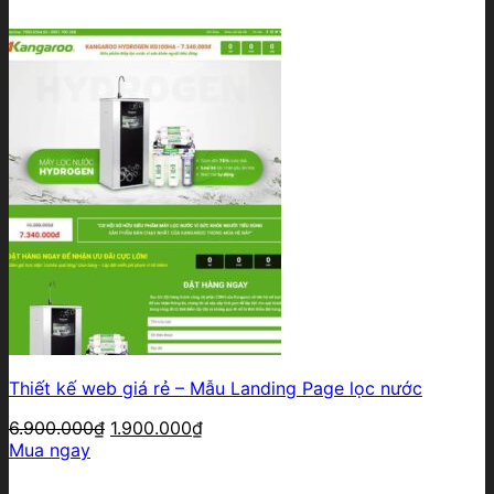
Thiết kế web giá rẻ – Mẫu Landing Page lọc nước
Giá
Giá
6.900.000
₫
1.900.000
₫
gốc
hiện
Mua ngay
là:
tại
6.900.000₫.
là: