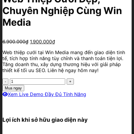
Chuyên Nghiệp Cùng Win
Media
Giá
Giá
6.900.000
₫
1.900.000
₫
gốc
hiện
Web thiệp cưới tại Win Media mang đến giao diện tinh
là:
tại
tế, tích hợp tính năng tùy chỉnh và thanh toán tiện lợi.
6.900.000₫.
là:
Tăng doanh thu, xây dựng thương hiệu với giải pháp
1.900.000₫.
thiết kế tối ưu SEO. Liên hệ ngay hôm nay!
Web
Thiệp
Mua ngay
Cưới
Xem Live Demo Đầy Đủ Tính Năng
Đẹp,
Chuyên
Nghiệp
Cùng
Lợi ích khi sở hữu giao diện này
Win
Media