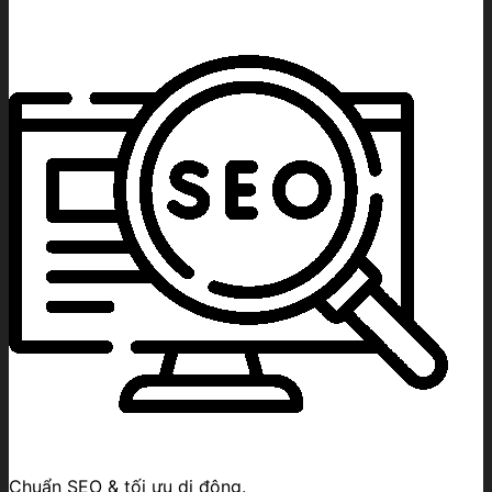
số
lượng
Chuẩn SEO & tối ưu di động.