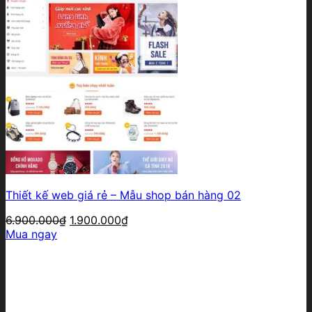
Thiết kế web giá rẻ – Mẫu shop bán hàng 02
Giá
Giá
6.900.000
₫
1.900.000
₫
gốc
hiện
Mua ngay
là:
tại
6.900.000₫.
là:
1.900.000₫.