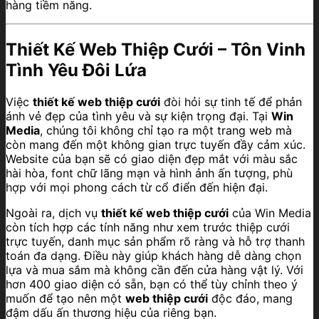
hàng tiềm năng.
Thiết Kế Web Thiệp Cưới – Tôn Vinh
Tình Yêu Đôi Lứa
Việc
thiết kế web thiệp cưới
đòi hỏi sự tinh tế để phản
ánh vẻ đẹp của tình yêu và sự kiện trọng đại. Tại
Win
Media
, chúng tôi không chỉ tạo ra một trang web mà
còn mang đến một không gian trực tuyến đầy cảm xúc.
Website của bạn sẽ có giao diện đẹp mắt với màu sắc
hài hòa, font chữ lãng mạn và hình ảnh ấn tượng, phù
hợp với mọi phong cách từ cổ điển đến hiện đại.
Ngoài ra, dịch vụ
thiết kế web thiệp cưới
của Win Media
còn tích hợp các tính năng như xem trước thiệp cưới
trực tuyến, danh mục sản phẩm rõ ràng và hỗ trợ thanh
toán đa dạng. Điều này giúp khách hàng dễ dàng chọn
lựa và mua sắm mà không cần đến cửa hàng vật lý. Với
hơn 400 giao diện có sẵn, bạn có thể tùy chỉnh theo ý
muốn để tạo nên một
web thiệp cưới
độc đáo, mang
đậm dấu ấn thương hiệu của riêng bạn.