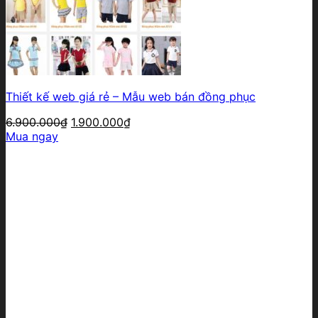
Thiết kế web giá rẻ – Mẫu web bán đồng phục
Giá
Giá
6.900.000
₫
1.900.000
₫
gốc
hiện
Mua ngay
là:
tại
6.900.000₫.
là:
1.900.000₫.