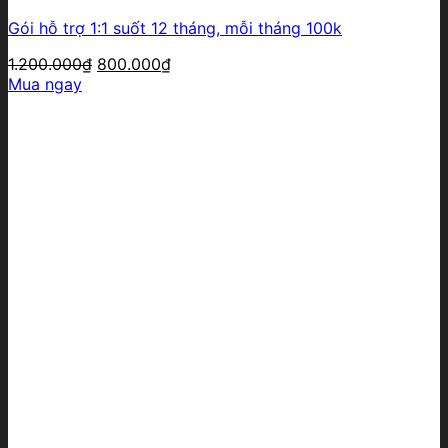
Gói hỗ trợ 1:1 suốt 12 tháng, mỗi tháng 100k
Giá
Giá
1.200.000
₫
800.000
₫
gốc
hiện
Mua ngay
là:
tại
1.200.000₫.
là:
800.000₫.