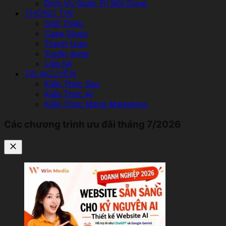
Dịch Vụ Quản Trị Nội Dung
THÔNG TIN
Giới Thiệu
Case Study
Thanh toán
Tuyển dụng
Liên hệ
TÀI NGUYÊN
Kiến Thức Seo
Kiến Thức AI
Kiến Thức Mạng Marketing
Các chương trình ưu đãi tháng 7/2026