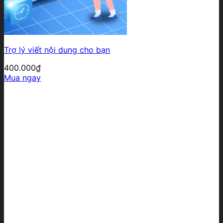
Trợ lý viết nội dung cho bạn
400.000
₫
Mua ngay