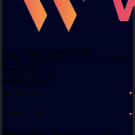
Công Ty TNHH Công Nghệ Win Media
Địa chỉ:
51 Thép Mới, Phường Bảy Hiền, TP Hồ Chí Minh
MST:
0317704245
Hotline:
0983 60 90 10
Email:
hi@winmedia.vn
Website:
Winmedia.vn
DỊCH VỤ MỞ RỘNG
LIÊN KẾT NHANH
2025 © Win Media
- Copyright All Rights Reserved