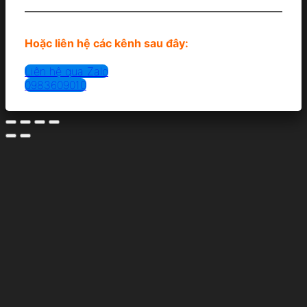
Hoặc liên hệ các kênh sau đây:
Liên hệ qua Zalo
0983609010