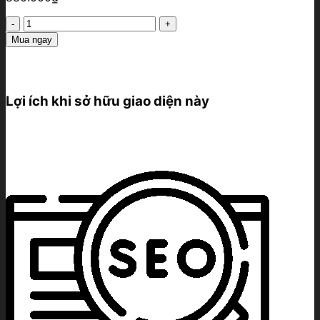
Kho
lưu
Mua ngay
trữ
tốc
độ
cao
Lợi ích khi sở hữu giao diện này
1000Mb
số
lượng