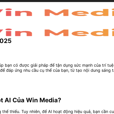
2025
p bạn có được giải pháp để tận dụng sức mạnh của trí tuệ 
để đáp ứng nhu cầu cụ thể của bạn, từ tạo nội dung sáng t
pt AI Của Win Media?
thể thiếu. Tuy nhiên, để AI hoạt động hiệu quả, bạn cần c