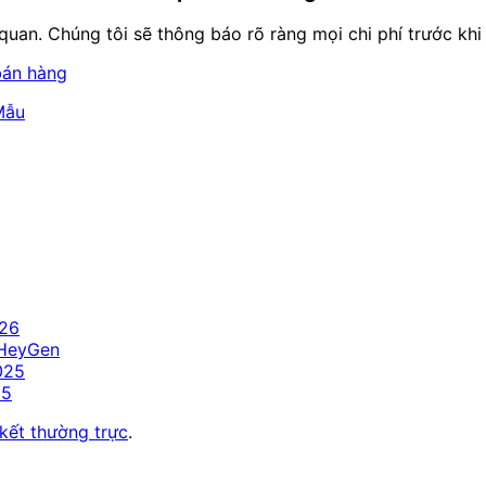
n quan. Chúng tôi sẽ thông báo rõ ràng mọi chi phí trước khi
bán hàng
Mẫu
026
 HeyGen
025
25
 kết thường trực
.