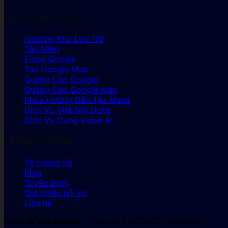
DỊCH VỤ MỞ RỘNG
Hosting Kho Lưu Trữ
Tên Miền
Email Google
Tạo Google Map
Quảng Cáo Google
Quảng Cáo Google Map
Khóa Hướng Dẫn Tạo Maps
Dịch Vụ Viết Nội Dung
Dịch Vụ Dựng Video AI
LIÊN KẾT NHANH
Về chúng tôi
Blog
Tuyển dụng
Gửi phiếu hỗ trợ
Liên hệ
2025 © Win Media
- Copyright All Rights Reserved