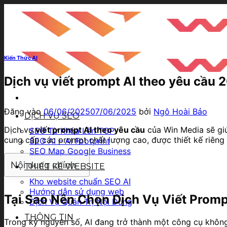
Bỏ
qua
nội
dung
Kiến Thức AI
Dịch vụ viết prompt AI theo yêu cầu 
Đăng vào
06/06/2025
07/06/2025
bởi
Ngô Hoài Bảo
DỊCH VỤ SEO
Dịch vụ
viết prompt AI theo yêu cầu
của Win Media sẽ giú
SEO Từ Khóa Lên TOP
cung cấp các prompt chất lượng cao, được thiết kế riêng 
SEO AI – AI Footprint
SEO Map Google Business
Nội dung chính
THIẾT KẾ WEBSITE
Kho website chuẩn SEO AI
Hướng dẫn sử dụng web
Tại Sao Nên Chọn Dịch Vụ Viết Prom
Dịch Vụ Quản Trị Nội Dung
THÔNG TIN
Trong kỷ nguyên số, AI đang trở thành một công cụ không 