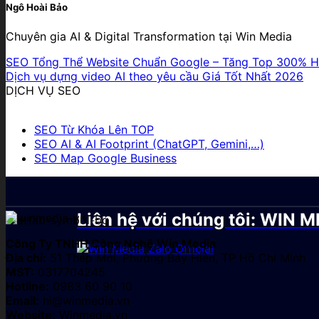
Ngô Hoài Bảo
Chuyên gia AI & Digital Transformation tại Win Media
SEO Tổng Thể Website Chuẩn Google – Tăng Top 300% H
Dịch vụ dựng video AI theo yêu cầu Giá Tốt Nhất 2026
DỊCH VỤ SEO
SEO Từ Khóa Lên TOP
SEO AI & AI Footprint (ChatGPT, Gemini,…)
SEO Map Google Business
Liên hệ với chúng tôi: WIN
Công Ty TNHH Công Nghệ Win Media
Địa chỉ:
51 Thép Mới, Phường Bảy Hiền, TP Hồ Chí Minh
MST:
0317704245
Hotline:
0983 60 90 10
Email:
hi@winmedia.vn
Website:
Winmedia.vn