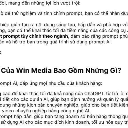
ời, mang đến những lợi ích vượt trội:
ờ để thử nghiệm và tinh chỉnh prompt, bạn có thể nhận đư
iệp giúp tạo ra nội dung sáng tạo, hấp dẫn và phù hợp với
ng, bạn có thể khai thác tối đa tiềm năng của các công cụ A
ết prompt tùy chỉnh theo ngành
, đảm bảo rằng prompt phù 
ấn và hỗ trợ bạn trong quá trình sử dụng prompt AI.
u Của Win Media Bao Gồm Những Gì?
rompt AI, đáp ứng mọi nhu cầu của khách hàng:
cao để khai thác tối đa khả năng của ChatGPT, từ trả lời 
 tiết cho các dự án AI, giúp bạn định hướng và quản lý quá 
ựng những kịch bản chuyên nghiệp, giúp cho bạn tiết kiệm 
 video chuyên nghiệp bằng công nghệ AI.
rompt hấp dẫn, giúp bạn tăng doanh số bán hàng thông qua
sử dụng AI cho các mục đích kinh doanh, tối ưu hóa quy tr