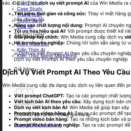
xác. Đó là lý do
dịch vụ viết prompt AI
của Win Media ra đ
Giới Thiệu
Case Study
Tiết kiệm thời gian và công sức:
Thay vì mất hàng gi
Thanh toán
của chúng tôi.
Tuyển dụng
Nâng cao chất lượng nội dung:
Prompt AI chuyên ngh
Liên hệ
Tối ưu hóa hiệu quả AI:
Với prompt được thiết kế riê
TÀI NGUYÊN
Giải pháp tùy chỉnh:
Win Media cung cấp dịch vụ
vi
Hỗ trợ chuyên nghiệp:
Chúng tôi luôn sẵn sàng tư v
Kiến Thức Seo
Kiến Thức AI
Kiến Thức Mạng Marketing
Dịch vụ viết Prompt AI theo yêu cầu chuyên nghiệp
Giỏ hàng
Dịch Vụ Viết Prompt AI Theo Yêu Cầ
Win Media cung cấp đa dạng các dịch vụ liên quan đến p
Viết prompt ChatGPT:
Tạo ra các prompt chất lượng 
Viết kịch bản AI theo yêu cầu:
Xây dựng kịch bản chi
Dịch vụ viết kịch bản AI:
Win Media sẽ giúp bạn xây d
Prompt tạo video bằng AI:
Tạo ra các prompt để tạo
Chưa có sản phẩm trong giỏ hàng.
Prompt video bán hàng:
Tạo ra những kịch bản và p
Prompt AI cho doanh nghiệp:
Tạo ra các prompt để 
Quay trở lại cửa hàng