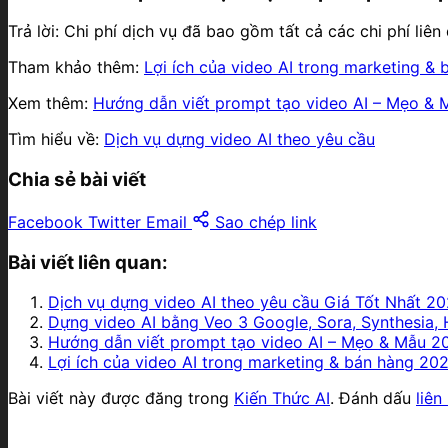
Trả lời: Chi phí dịch vụ đã bao gồm tất cả các chi phí liê
Tham khảo thêm:
Lợi ích của video AI trong marketing & 
Xem thêm:
Hướng dẫn viết prompt tạo video AI – Mẹo & 
Tìm hiểu về:
Dịch vụ dựng video AI theo yêu cầu
Chia sẻ bài viết
Facebook
Twitter
Email
Sao chép link
Bài viết liên quan:
Dịch vụ dựng video AI theo yêu cầu Giá Tốt Nhất 2
Dựng video AI bằng Veo 3 Google, Sora, Synthesia,
Hướng dẫn viết prompt tạo video AI – Mẹo & Mẫu 2
Lợi ích của video AI trong marketing & bán hàng 20
Bài viết này được đăng trong
Kiến Thức AI
. Đánh dấu
liên