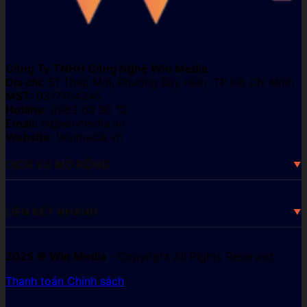
Công Ty TNHH Công Nghệ Win Media
Địa chỉ:
51 Thép Mới, Phường Bảy Hiền, TP Hồ Chí Minh
MST:
0317704245
Hotline:
0983 60 90 10
Email:
hi@winmedia.vn
Website:
Winmedia.vn
DỊCH VỤ MỞ RỘNG
LIÊN KẾT NHANH
2025 © Win Media
- Copyright All Rights Reserved
Thanh toán
Chính sách