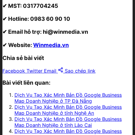
✔ MST:
0317704245
✔ Hotline:
0983 60 90 10
✔ Email hỗ trợ:
hi@winmedia.vn
✔ Website:
Winmedia.vn
Chia sẻ bài viết
Facebook
Twitter
Email
Sao chép link
Bài viết liên quan:
Dịch Vụ Tạo Xác Minh Bản Đồ Google Business
Map Doanh Nghiệp ở TP Đà Nẵng
Dịch Vụ Tạo Xác Minh Bản Đồ Google Business
Map Doanh Nghiệp ở tỉnh Nghệ An
Dịch Vụ Tạo Xác Minh Bản Đồ Google Business
Map Doanh Nghiệp ở tỉnh Lào Cai
Dịch Vụ Tạo Xác Minh Bản Đồ Google Business