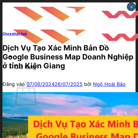
Bỏ
×
×
×
qua
nội
dung
Chưa phân loại
Dịch Vụ Tạo Xác Minh Bản Đồ
Google Business Map Doanh Nghiệp
ở tỉnh Kiên Giang
Giỏ hàng
Đăng vào
07/06/2024
26/07/2025
bởi
Ngô Hoài Bảo
Chưa có sản phẩm trong giỏ hàng.
Quay trở lại cửa hàng