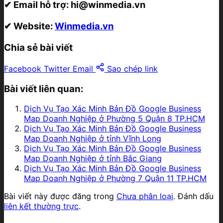
✔ Email hỗ trợ:
hi@winmedia.vn
✔ Website:
Winmedia.vn
Chia sẻ bài viết
Facebook
Twitter
Email
Sao chép link
Bài viết liên quan:
Dịch Vụ Tạo Xác Minh Bản Đồ Google Business
Map Doanh Nghiệp ở Phường 5 Quận 8 TP.HCM
Dịch Vụ Tạo Xác Minh Bản Đồ Google Business
Map Doanh Nghiệp ở tỉnh Vĩnh Long
Dịch Vụ Tạo Xác Minh Bản Đồ Google Business
Map Doanh Nghiệp ở tỉnh Bắc Giang
Dịch Vụ Tạo Xác Minh Bản Đồ Google Business
Map Doanh Nghiệp ở Phường 7 Quận 11 TP.HCM
Bài viết này được đăng trong
Chưa phân loại
. Đánh dấu
liên kết thường trực
.