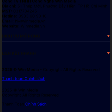
Công Ty TNHH Công Nghệ Win Media
Địa chỉ:
51 Thép Mới, Phường Bảy Hiền, TP Hồ Chí Minh
MST:
0317704245
Hotline:
0983 60 90 10
Email:
hi@winmedia.vn
Website:
Winmedia.vn
DỊCH VỤ MỞ RỘNG
LIÊN KẾT NHANH
2025 © Win Media
- Copyright All Rights Reserved
Thanh toán
Chính sách
2025 © Win Media
Copyright All Rights Reserved
Thanh Toán
Chính Sách