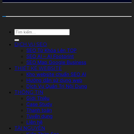
Tìm
kiếm:
DỊCH VỤ SEO
SEO Từ Khóa Lên TOP
SEO AI – AI Footprint
SEO Map Google Business
THIẾT KẾ WEBSITE
Kho website chuẩn SEO AI
Hướng dẫn sử dụng web
Dịch Vụ Quản Trị Nội Dung
THÔNG TIN
Giới Thiệu
Case Study
Thanh toán
Tuyển dụng
Liên hệ
TÀI NGUYÊN
Kiến Thức Seo