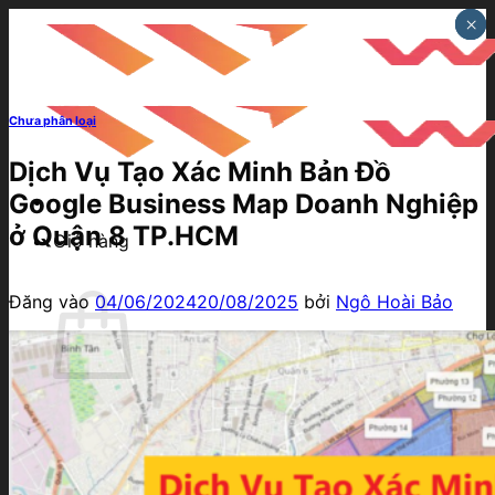
Bỏ
×
×
×
qua
nội
dung
Chưa phân loại
Dịch Vụ Tạo Xác Minh Bản Đồ
Google Business Map Doanh Nghiệp
ở Quận 8 TP.HCM
Giỏ hàng
Đăng vào
04/06/2024
20/08/2025
bởi
Ngô Hoài Bảo
Chưa có sản phẩm trong giỏ hàng.
Quay trở lại cửa hàng