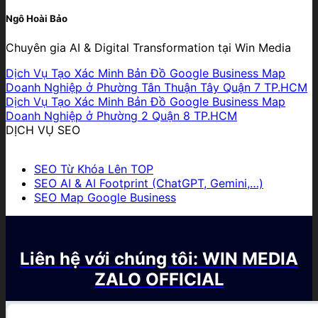
Ngô Hoài Bảo
Chuyên gia AI & Digital Transformation tại Win Media
Dịch Vụ Tạo Xác Minh Bản Đồ Google Business Map
Doanh Nghiệp ở Phường Tân Thuận Tây Quận 7 TP.HCM
Dịch Vụ Tạo Xác Minh Bản Đồ Google Business Map
Doanh Nghiệp ở Phường 2 Quận 8 TP.HCM
DỊCH VỤ SEO
SEO Từ Khóa Lên TOP
SEO AI & AI Footprint (ChatGPT, Gemini,…)
SEO Map Google Business
Liên hệ với chúng tôi: WIN MEDIA
ZALO OFFICIAL