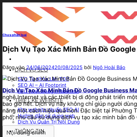
Bỏ
qua
nội
dung
Chưa phân loại
Dịch Vụ Tạo Xác Minh Bản Đồ Googl
Đăng vào
24/06/2024
20/08/2025
bởi
Ngô Hoài Bảo
DỊCH VỤ SEO
SEO Từ Khóa Lên TOP
SEO AI – AI Footprint
Dịch Vụ Tạo Xác Minh Bản Đồ Google Business 
SEO Map Google Business
nghệ Internet và các thiết bị di động phát triển 
THIẾT KẾ WEBSITE
bao giờ hết. Dịch vụ này không chỉ giúp người dù
Kho website chuẩn SEO AI
năng một cách hiệu quả hơn. Đặc biệt tại Phường
Hướng dẫn sử dụng web
phố, nhu cầu sử dụng dịch vụ tạo xác minh bản đồ
Dịch Vụ Quản Trị Nội Dung
THÔNG TIN
Nội dung chính