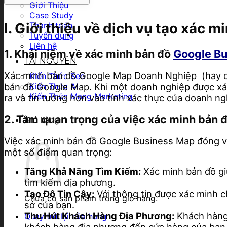
Giới Thiệu
Case Study
I. Giới thiệu về dịch vụ tạo xác 
Thanh toán
Tuyển dụng
Liên hệ
1. Khái niệm về xác minh bản đồ
Google B
TÀI NGUYÊN
Xác minh bản đồ Google Map Doanh Nghiệp (hay còn
Kiến Thức Seo
bản đồ Google Map. Khi một doanh nghiệp được xác
Kiến Thức AI
Kiến Thức Mạng Marketing
ra và tin tưởng hơn vào tính xác thực của doanh ng
2. Tầm quan trọng của việc xác minh bản
Giỏ hàng
Việc xác minh bản đồ Google Business Map đóng vai 
một số điểm quan trọng:
Tăng Khả Năng Tìm Kiếm:
Xác minh bản đồ giú
tìm kiếm địa phương.
Tạo Độ Tin Cậy:
Với thông tin được xác minh c
Chưa có sản phẩm trong giỏ hàng.
sở của bạn.
Thu Hút Khách Hàng Địa Phương:
Khách hàng 
Quay trở lại cửa hàng