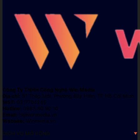
Công Ty TNHH Công Nghệ Win Media
Địa chỉ:
51 Thép Mới, Phường Bảy Hiền, TP Hồ Chí Minh
MST:
0317704245
Hotline:
0983 60 90 10
Email:
hi@winmedia.vn
Website:
Winmedia.vn
DỊCH VỤ MỞ RỘNG