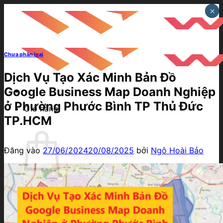
Bỏ
×
×
×
qua
nội
dung
Chưa phân loại
Dịch Vụ Tạo Xác Minh Bản Đồ
Google Business Map Doanh Nghiệp
ở Phường Phước Bình TP Thủ Đức
Giỏ hàng
TP.HCM
Đăng vào
27/06/2024
20/08/2025
bởi
Ngô Hoài Bảo
Chưa có sản phẩm trong giỏ hàng.
Quay trở lại cửa hàng