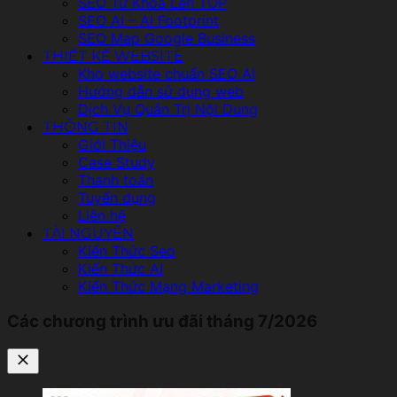
SEO Từ Khóa Lên TOP
SEO AI – AI Footprint
SEO Map Google Business
THIẾT KẾ WEBSITE
Kho website chuẩn SEO AI
Hướng dẫn sử dụng web
Dịch Vụ Quản Trị Nội Dung
THÔNG TIN
Giới Thiệu
Case Study
Thanh toán
Tuyển dụng
Liên hệ
TÀI NGUYÊN
Kiến Thức Seo
Kiến Thức AI
Kiến Thức Mạng Marketing
Các chương trình ưu đãi tháng 7/2026