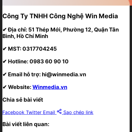
Công Ty TNHH Công Nghệ Win Media
✔ Địa chỉ:
51 Thép Mới, Phường 12, Quận Tân
Bình, Hồ Chí Minh
✔ MST:
0317704245
✔ Hotline:
0983 60 90 10
✔ Email hỗ trợ:
hi@winmedia.vn
✔ Website:
Winmedia.vn
Chia sẻ bài viết
Facebook
Twitter
Email
Sao chép link
Bài viết liên quan: