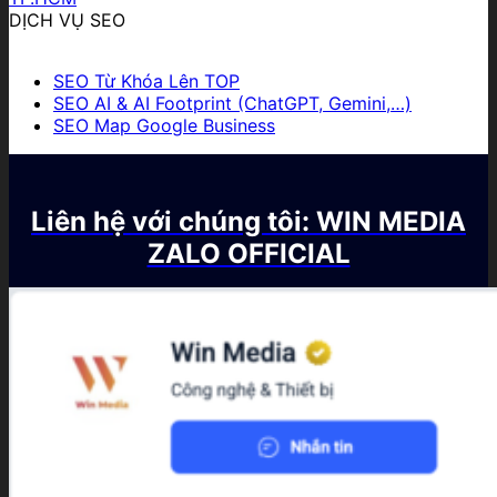
DỊCH VỤ SEO
SEO Từ Khóa Lên TOP
SEO AI & AI Footprint (ChatGPT, Gemini,…)
SEO Map Google Business
Liên hệ với chúng tôi: WIN MEDIA
ZALO OFFICIAL