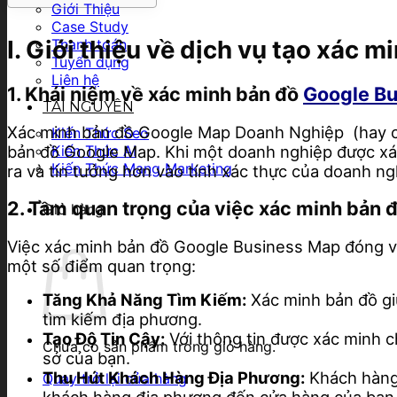
Giới Thiệu
Case Study
I. Giới thiệu về dịch vụ tạo xác 
Thanh toán
Tuyển dụng
Liên hệ
1. Khái niệm về xác minh bản đồ
Google B
TÀI NGUYÊN
Xác minh bản đồ Google Map Doanh Nghiệp (hay còn
Kiến Thức Seo
bản đồ Google Map. Khi một doanh nghiệp được xác
Kiến Thức AI
Kiến Thức Mạng Marketing
ra và tin tưởng hơn vào tính xác thực của doanh ng
2. Tầm quan trọng của việc xác minh bản
Giỏ hàng
Việc xác minh bản đồ Google Business Map đóng vai 
một số điểm quan trọng:
Tăng Khả Năng Tìm Kiếm:
Xác minh bản đồ giú
tìm kiếm địa phương.
Tạo Độ Tin Cậy:
Với thông tin được xác minh c
Chưa có sản phẩm trong giỏ hàng.
sở của bạn.
Thu Hút Khách Hàng Địa Phương:
Khách hàng 
Quay trở lại cửa hàng