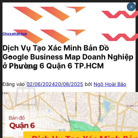
Bỏ
×
×
×
qua
nội
dung
Chưa phân loại
Dịch Vụ Tạo Xác Minh Bản Đồ
Google Business Map Doanh Nghiệp
ở Phường 6 Quận 6 TP.HCM
Giỏ hàng
Đăng vào
02/06/2024
20/08/2025
bởi
Ngô Hoài Bảo
Chưa có sản phẩm trong giỏ hàng.
Quay trở lại cửa hàng