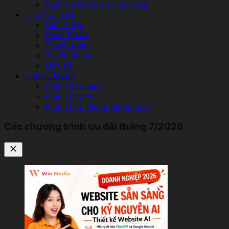
Dịch Vụ Quản Trị Nội Dung
THÔNG TIN
Giới Thiệu
Case Study
Thanh toán
Tuyển dụng
Liên hệ
TÀI NGUYÊN
Kiến Thức Seo
Kiến Thức AI
Kiến Thức Mạng Marketing
Các chương trình ưu đãi tháng 7/2026