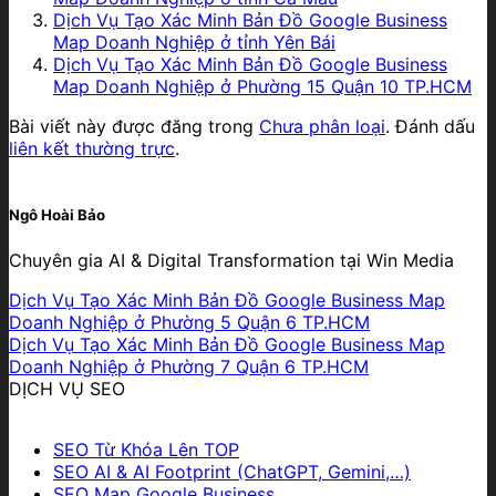
Dịch Vụ Tạo Xác Minh Bản Đồ Google Business
Map Doanh Nghiệp ở tỉnh Yên Bái
Dịch Vụ Tạo Xác Minh Bản Đồ Google Business
Map Doanh Nghiệp ở Phường 15 Quận 10 TP.HCM
Bài viết này được đăng trong
Chưa phân loại
. Đánh dấu
liên kết thường trực
.
Ngô Hoài Bảo
Chuyên gia AI & Digital Transformation tại Win Media
Dịch Vụ Tạo Xác Minh Bản Đồ Google Business Map
Doanh Nghiệp ở Phường 5 Quận 6 TP.HCM
Dịch Vụ Tạo Xác Minh Bản Đồ Google Business Map
Doanh Nghiệp ở Phường 7 Quận 6 TP.HCM
DỊCH VỤ SEO
SEO Từ Khóa Lên TOP
SEO AI & AI Footprint (ChatGPT, Gemini,…)
SEO Map Google Business