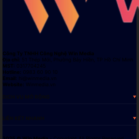
Công Ty TNHH Công Nghệ Win Media
Địa chỉ:
51 Thép Mới, Phường Bảy Hiền, TP Hồ Chí Minh
MST:
0317704245
Hotline:
0983 60 90 10
Email:
hi@winmedia.vn
Website:
Winmedia.vn
DỊCH VỤ MỞ RỘNG
LIÊN KẾT NHANH
2025 © Win Media
- Copyright All Rights Reserved