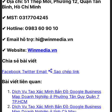
✔ Địa chỉ:
51 Thép Mới, Phường 12, Quận Tân
Bình, Hồ Chí Minh
✔ MST:
0317704245
✔ Hotline:
0983 60 90 10
✔ Email hỗ trợ:
hi@winmedia.vn
✔ Website:
Winmedia.vn
Chia sẻ bài viết
Facebook
Twitter
Email
Sao chép link
Bài viết liên quan:
Dịch Vụ Tạo Xác Minh Bản Đồ Google Business
Map Doanh Nghiệp ở Phường Tân Quy Quận 7
TP.HCM
Dịch Vụ Tạo Xác Minh Bản Đồ Google Business
Map Doanh Nghiệp ở tỉnh Cà Mau