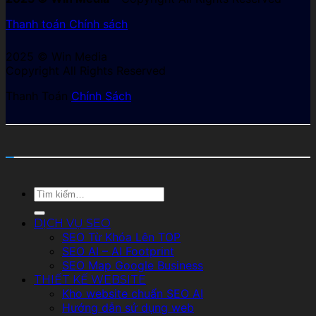
Thanh toán
Chính sách
2025 © Win Media
Copyright All Rights Reserved
Thanh Toán
Chính Sách
Tìm
kiếm:
DỊCH VỤ SEO
SEO Từ Khóa Lên TOP
SEO AI – AI Footprint
SEO Map Google Business
THIẾT KẾ WEBSITE
Kho website chuẩn SEO AI
Hướng dẫn sử dụng web