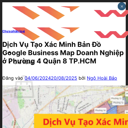
Bỏ
×
×
×
qua
nội
dung
Chưa phân loại
Dịch Vụ Tạo Xác Minh Bản Đồ
Google Business Map Doanh Nghiệp
ở Phường 4 Quận 8 TP.HCM
Giỏ hàng
Đăng vào
04/06/2024
20/08/2025
bởi
Ngô Hoài Bảo
Chưa có sản phẩm trong giỏ hàng.
Quay trở lại cửa hàng