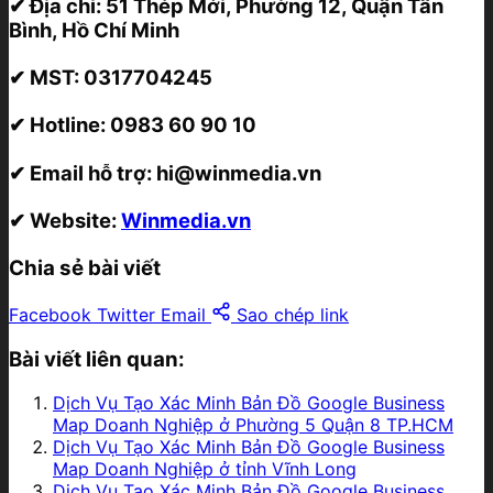
✔ Địa chỉ:
51 Thép Mới, Phường 12, Quận Tân
Bình, Hồ Chí Minh
✔ MST:
0317704245
✔ Hotline:
0983 60 90 10
✔ Email hỗ trợ:
hi@winmedia.vn
✔ Website:
Winmedia.vn
Chia sẻ bài viết
Facebook
Twitter
Email
Sao chép link
Bài viết liên quan:
Dịch Vụ Tạo Xác Minh Bản Đồ Google Business
Map Doanh Nghiệp ở Phường 5 Quận 8 TP.HCM
Dịch Vụ Tạo Xác Minh Bản Đồ Google Business
Map Doanh Nghiệp ở tỉnh Vĩnh Long
Dịch Vụ Tạo Xác Minh Bản Đồ Google Business