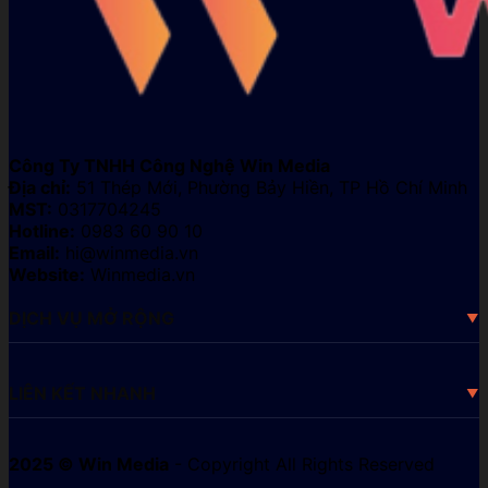
Công Ty TNHH Công Nghệ Win Media
Địa chỉ:
51 Thép Mới, Phường Bảy Hiền, TP Hồ Chí Minh
MST:
0317704245
Hotline:
0983 60 90 10
Email:
hi@winmedia.vn
Website:
Winmedia.vn
DỊCH VỤ MỞ RỘNG
LIÊN KẾT NHANH
2025 © Win Media
- Copyright All Rights Reserved