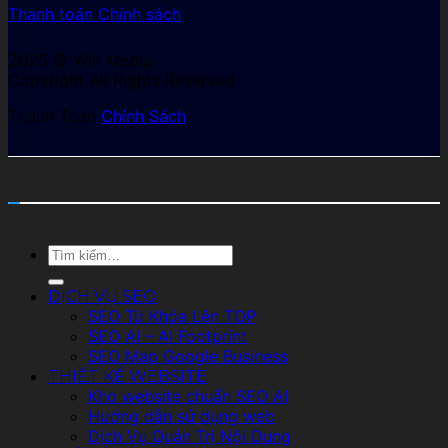
Thanh toán
Chính sách
2025 © Win Media
Copyright All Rights Reserved
Thanh Toán
Chính Sách
Tìm
kiếm:
DỊCH VỤ SEO
SEO Từ Khóa Lên TOP
SEO AI – AI Footprint
SEO Map Google Business
THIẾT KẾ WEBSITE
Kho website chuẩn SEO AI
Hướng dẫn sử dụng web
Dịch Vụ Quản Trị Nội Dung