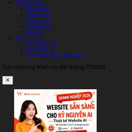
THÔNG TIN
Giới Thiệu
Case Study
Thanh toán
Tuyển dụng
Liên hệ
TÀI NGUYÊN
Kiến Thức Seo
Kiến Thức AI
Kiến Thức Mạng Marketing
Các chương trình ưu đãi tháng 7/2026