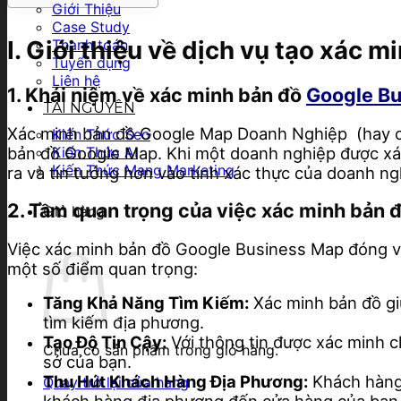
Giới Thiệu
Case Study
I. Giới thiệu về dịch vụ tạo xác 
Thanh toán
Tuyển dụng
Liên hệ
1. Khái niệm về xác minh bản đồ
Google B
TÀI NGUYÊN
Xác minh bản đồ Google Map Doanh Nghiệp (hay còn
Kiến Thức Seo
bản đồ Google Map. Khi một doanh nghiệp được xác
Kiến Thức AI
Kiến Thức Mạng Marketing
ra và tin tưởng hơn vào tính xác thực của doanh ng
2. Tầm quan trọng của việc xác minh bản
Giỏ hàng
Việc xác minh bản đồ Google Business Map đóng vai 
một số điểm quan trọng:
Tăng Khả Năng Tìm Kiếm:
Xác minh bản đồ giú
tìm kiếm địa phương.
Tạo Độ Tin Cậy:
Với thông tin được xác minh c
Chưa có sản phẩm trong giỏ hàng.
sở của bạn.
Thu Hút Khách Hàng Địa Phương:
Khách hàng 
Quay trở lại cửa hàng