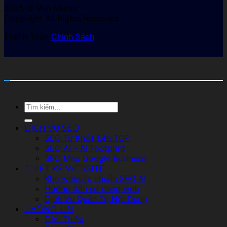
2025 © Win Media
Copyright All Rights Reserved
Thanh Toán
Chính Sách
Tìm
kiếm:
DỊCH VỤ SEO
SEO Từ Khóa Lên TOP
SEO AI – AI Footprint
SEO Map Google Business
THIẾT KẾ WEBSITE
Kho website chuẩn SEO AI
Hướng dẫn sử dụng web
Dịch Vụ Quản Trị Nội Dung
THÔNG TIN
Giới Thiệu