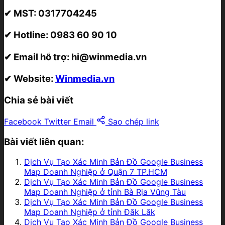
✔ MST:
0317704245
✔ Hotline:
0983 60 90 10
✔ Email hỗ trợ:
hi@winmedia.vn
✔ Website:
Winmedia.vn
Chia sẻ bài viết
Facebook
Twitter
Email
Sao chép link
Bài viết liên quan:
Dịch Vụ Tạo Xác Minh Bản Đồ Google Business
Map Doanh Nghiệp ở Quận 7 TP.HCM
Dịch Vụ Tạo Xác Minh Bản Đồ Google Business
Map Doanh Nghiệp ở tỉnh Bà Rịa Vũng Tàu
Dịch Vụ Tạo Xác Minh Bản Đồ Google Business
Map Doanh Nghiệp ở tỉnh Đăk Lăk
Dịch Vụ Tạo Xác Minh Bản Đồ Google Business