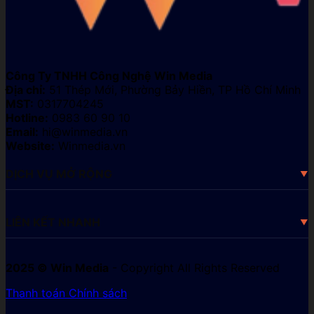
Công Ty TNHH Công Nghệ Win Media
Địa chỉ:
51 Thép Mới, Phường Bảy Hiền, TP Hồ Chí Minh
MST:
0317704245
Hotline:
0983 60 90 10
Email:
hi@winmedia.vn
Website:
Winmedia.vn
DỊCH VỤ MỞ RỘNG
LIÊN KẾT NHANH
2025 © Win Media
- Copyright All Rights Reserved
Thanh toán
Chính sách