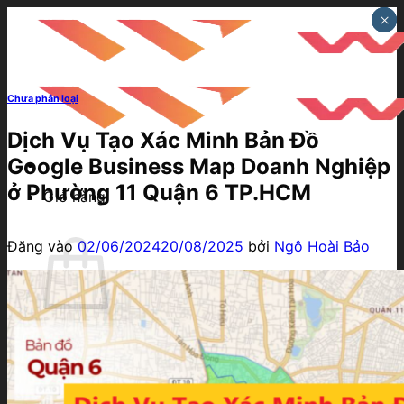
Bỏ
×
×
×
qua
nội
dung
Chưa phân loại
Dịch Vụ Tạo Xác Minh Bản Đồ
Google Business Map Doanh Nghiệp
ở Phường 11 Quận 6 TP.HCM
Giỏ hàng
Đăng vào
02/06/2024
20/08/2025
bởi
Ngô Hoài Bảo
Chưa có sản phẩm trong giỏ hàng.
Quay trở lại cửa hàng