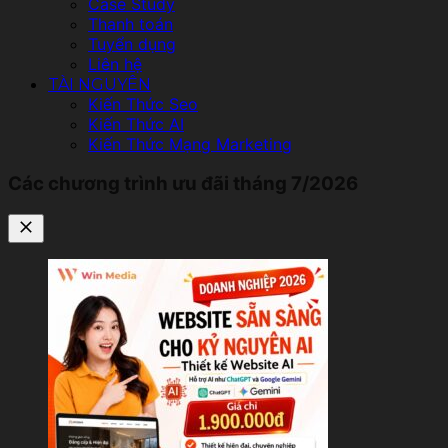
Case Study
Thanh toán
Tuyển dụng
Liên hệ
TÀI NGUYÊN
Kiến Thức Seo
Kiến Thức AI
Kiến Thức Mạng Marketing
Các chương trình ưu đãi tháng 7/2026