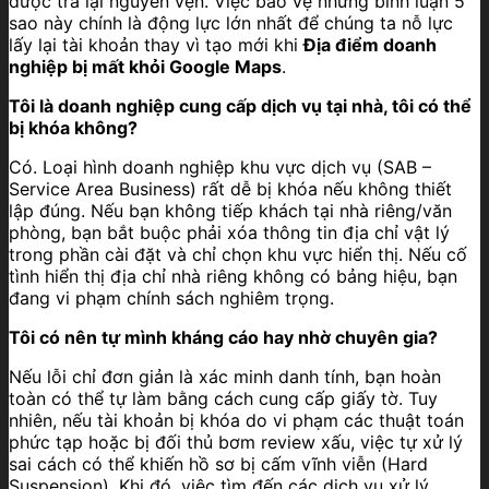
được trả lại nguyên vẹn. Việc bảo vệ những bình luận 5
sao này chính là động lực lớn nhất để chúng ta nỗ lực
lấy lại tài khoản thay vì tạo mới khi
Địa điểm doanh
nghiệp bị mất khỏi Google Maps
.
Tôi là doanh nghiệp cung cấp dịch vụ tại nhà, tôi có thể
bị khóa không?
Có. Loại hình doanh nghiệp khu vực dịch vụ (SAB –
Service Area Business) rất dễ bị khóa nếu không thiết
lập đúng. Nếu bạn không tiếp khách tại nhà riêng/văn
phòng, bạn bắt buộc phải xóa thông tin địa chỉ vật lý
trong phần cài đặt và chỉ chọn khu vực hiển thị. Nếu cố
tình hiển thị địa chỉ nhà riêng không có bảng hiệu, bạn
đang vi phạm chính sách nghiêm trọng.
Tôi có nên tự mình kháng cáo hay nhờ chuyên gia?
Nếu lỗi chỉ đơn giản là xác minh danh tính, bạn hoàn
toàn có thể tự làm bằng cách cung cấp giấy tờ. Tuy
nhiên, nếu tài khoản bị khóa do vi phạm các thuật toán
phức tạp hoặc bị đối thủ bơm review xấu, việc tự xử lý
sai cách có thể khiến hồ sơ bị cấm vĩnh viễn (Hard
Suspension). Khi đó, việc tìm đến các dịch vụ xử lý