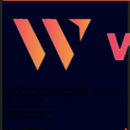
Công Ty TNHH Công Nghệ Win Media
Địa chỉ:
51 Thép Mới, Phường Bảy Hiền, TP Hồ Chí Minh
MST:
0317704245
Hotline:
0983 60 90 10
Email:
hi@winmedia.vn
Website:
Winmedia.vn
DỊCH VỤ MỞ RỘNG