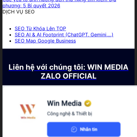
phương: 5 Bí quyết 2026
DỊCH VỤ SEO
SEO Từ Khóa Lên TOP
SEO AI & AI Footprint (ChatGPT, Gemini,…)
SEO Map Google Business
Liên hệ với chúng tôi: WIN MEDIA
ZALO OFFICIAL