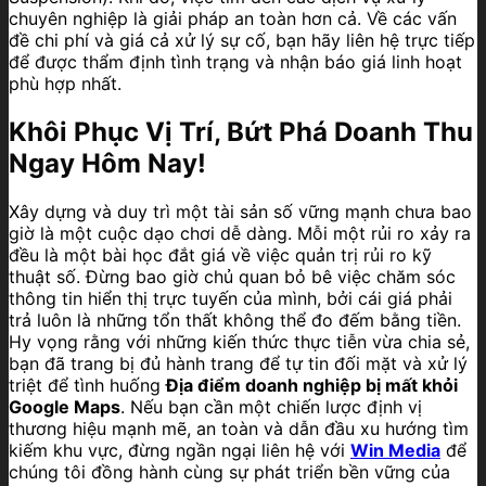
chuyên nghiệp là giải pháp an toàn hơn cả. Về các vấn
đề chi phí và giá cả xử lý sự cố, bạn hãy liên hệ trực tiếp
để được thẩm định tình trạng và nhận báo giá linh hoạt
phù hợp nhất.
Khôi Phục Vị Trí, Bứt Phá Doanh Thu
Ngay Hôm Nay!
Xây dựng và duy trì một tài sản số vững mạnh chưa bao
giờ là một cuộc dạo chơi dễ dàng. Mỗi một rủi ro xảy ra
đều là một bài học đắt giá về việc quản trị rủi ro kỹ
thuật số. Đừng bao giờ chủ quan bỏ bê việc chăm sóc
thông tin hiển thị trực tuyến của mình, bởi cái giá phải
trả luôn là những tổn thất không thể đo đếm bằng tiền.
Hy vọng rằng với những kiến thức thực tiễn vừa chia sẻ,
bạn đã trang bị đủ hành trang để tự tin đối mặt và xử lý
triệt để tình huống
Địa điểm doanh nghiệp bị mất khỏi
Google Maps
. Nếu bạn cần một chiến lược định vị
thương hiệu mạnh mẽ, an toàn và dẫn đầu xu hướng tìm
kiếm khu vực, đừng ngần ngại liên hệ với
Win Media
để
chúng tôi đồng hành cùng sự phát triển bền vững của