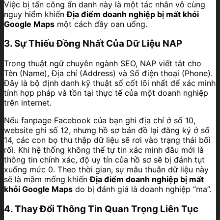
Việc bị tấn công ẩn danh này là một tác nhân vô cùng
nguy hiểm khiến
Địa điểm doanh nghiệp bị mất khỏi
Google Maps
một cách đầy oan uổng.
3. Sự Thiếu Đồng Nhất Của Dữ Liệu NAP
Trong thuật ngữ chuyên ngành SEO, NAP viết tắt cho
Tên (Name), Địa chỉ (Address) và Số điện thoại (Phone).
Đây là bộ định danh kỹ thuật số cốt lõi nhất để xác minh
tính hợp pháp và tồn tại thực tế của một doanh nghiệp
trên internet.
Nếu fanpage Facebook của bạn ghi địa chỉ ở số 10,
website ghi số 12, nhưng hồ sơ bản đồ lại đăng ký ở số
14, các con bọ thu thập dữ liệu sẽ rơi vào trạng thái bối
rối. Khi hệ thống không thể tự tin xác minh đâu mới là
thông tin chính xác, độ uy tín của hồ sơ sẽ bị đánh tụt
xuống mức 0. Theo thời gian, sự mâu thuẫn dữ liệu này
sẽ là mầm mống khiến
Địa điểm doanh nghiệp bị mất
khỏi Google Maps
do bị đánh giá là doanh nghiệp “ma”.
4. Thay Đổi Thông Tin Quan Trọng Liên Tục