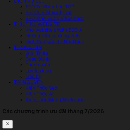
DỊCH VỤ SEO
SEO Từ Khóa Lên TOP
SEO AI – AI Footprint
SEO Map Google Business
THIẾT KẾ WEBSITE
Kho website chuẩn SEO AI
Hướng dẫn sử dụng web
Dịch Vụ Quản Trị Nội Dung
THÔNG TIN
Giới Thiệu
Case Study
Thanh toán
Tuyển dụng
Liên hệ
TÀI NGUYÊN
Kiến Thức Seo
Kiến Thức AI
Kiến Thức Mạng Marketing
Các chương trình ưu đãi tháng 7/2026