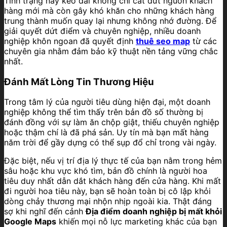
Tình trạng này kéo dài không chỉ cắt đứt nguồn khách
hàng mới mà còn gây khó khăn cho những khách hàng
trung thành muốn quay lại nhưng không nhớ đường. Để
giải quyết dứt điểm và chuyên nghiệp, nhiều doanh
nghiệp khôn ngoan đã quyết định
thuê seo map
từ các
chuyên gia nhằm đảm bảo kỹ thuật nền tảng vững chắc
nhất.
Đánh Mất Lòng Tin Thương Hiệu
Trong tâm lý của người tiêu dùng hiện đại, một doanh
nghiệp không thể tìm thấy trên bản đồ số thường bị
đánh đồng với sự làm ăn chộp giật, thiếu chuyên nghiệp
hoặc thậm chí là đã phá sản. Uy tín mà bạn mất hàng
năm trời để gầy dựng có thể sụp đổ chỉ trong vài ngày.
Đặc biệt, nếu vị trí địa lý thực tế của bạn nằm trong hẻm
sâu hoặc khu vực khó tìm, bản đồ chính là người hoa
tiêu duy nhất dẫn dắt khách hàng đến cửa hàng. Khi mất
đi người hoa tiêu này, bạn sẽ hoàn toàn bị cô lập khỏi
dòng chảy thương mại nhộn nhịp ngoài kia. Thật đáng
sợ khi nghĩ đến cảnh
Địa điểm doanh nghiệp bị mất khỏi
Google Maps
khiến mọi nỗ lực marketing khác của bạn