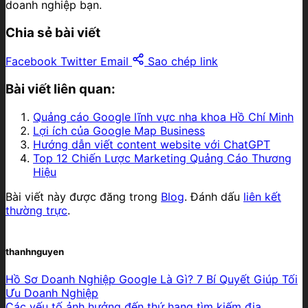
doanh nghiệp bạn.
Chia sẻ bài viết
Facebook
Twitter
Email
Sao chép link
Bài viết liên quan:
Quảng cáo Google lĩnh vực nha khoa Hồ Chí Minh
Lợi ích của Google Map Business
Hướng dẫn viết content website với ChatGPT
Top 12 Chiến Lược Marketing Quảng Cáo Thương
Hiệu
Bài viết này được đăng trong
Blog
. Đánh dấu
liên kết
thường trực
.
thanhnguyen
Hồ Sơ Doanh Nghiệp Google Là Gì? 7 Bí Quyết Giúp Tối
Ưu Doanh Nghiệp
Các yếu tố ảnh hưởng đến thứ hạng tìm kiếm địa