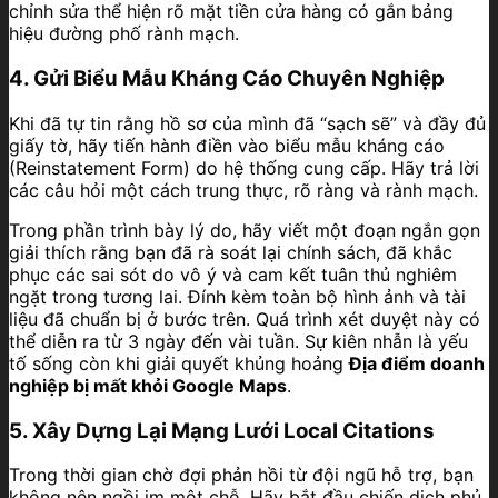
chỉnh sửa thể hiện rõ mặt tiền cửa hàng có gắn bảng
hiệu đường phố rành mạch.
4. Gửi Biểu Mẫu Kháng Cáo Chuyên Nghiệp
Khi đã tự tin rằng hồ sơ của mình đã “sạch sẽ” và đầy đủ
giấy tờ, hãy tiến hành điền vào biểu mẫu kháng cáo
(Reinstatement Form) do hệ thống cung cấp. Hãy trả lời
các câu hỏi một cách trung thực, rõ ràng và rành mạch.
Trong phần trình bày lý do, hãy viết một đoạn ngắn gọn
giải thích rằng bạn đã rà soát lại chính sách, đã khắc
phục các sai sót do vô ý và cam kết tuân thủ nghiêm
ngặt trong tương lai. Đính kèm toàn bộ hình ảnh và tài
liệu đã chuẩn bị ở bước trên. Quá trình xét duyệt này có
thể diễn ra từ 3 ngày đến vài tuần. Sự kiên nhẫn là yếu
tố sống còn khi giải quyết khủng hoảng
Địa điểm doanh
nghiệp bị mất khỏi Google Maps
.
5. Xây Dựng Lại Mạng Lưới Local Citations
Trong thời gian chờ đợi phản hồi từ đội ngũ hỗ trợ, bạn
không nên ngồi im một chỗ. Hãy bắt đầu chiến dịch phủ