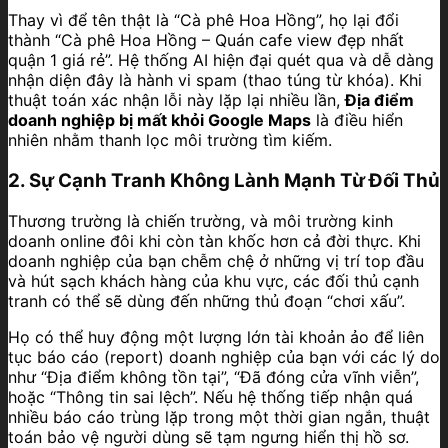
Thay vì để tên thật là “Cà phê Hoa Hồng”, họ lại đổi
thành “Cà phê Hoa Hồng – Quán cafe view đẹp nhất
quận 1 giá rẻ”. Hệ thống AI hiện đại quét qua và dễ dàng
nhận diện đây là hành vi spam (thao túng từ khóa). Khi
thuật toán xác nhận lỗi này lặp lại nhiều lần,
Địa điểm
doanh nghiệp bị mất khỏi Google Maps
là điều hiển
nhiên nhằm thanh lọc môi trường tìm kiếm.
2. Sự Cạnh Tranh Không Lành Mạnh Từ Đối Thủ
Thương trường là chiến trường, và môi trường kinh
doanh online đôi khi còn tàn khốc hơn cả đời thực. Khi
doanh nghiệp của bạn chễm chệ ở những vị trí top đầu
và hút sạch khách hàng của khu vực, các đối thủ cạnh
tranh có thể sẽ dùng đến những thủ đoạn “chơi xấu”.
Họ có thể huy động một lượng lớn tài khoản ảo để liên
tục báo cáo (report) doanh nghiệp của bạn với các lý do
như “Địa điểm không tồn tại”, “Đã đóng cửa vĩnh viễn”,
hoặc “Thông tin sai lệch”. Nếu hệ thống tiếp nhận quá
nhiều báo cáo trùng lặp trong một thời gian ngắn, thuật
toán bảo vệ người dùng sẽ tạm ngưng hiển thị hồ sơ.