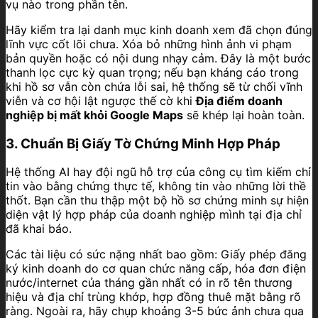
vụ nào trong phần tên.
Hãy kiểm tra lại danh mục kinh doanh xem đã chọn đúng
lĩnh vực cốt lõi chưa. Xóa bỏ những hình ảnh vi phạm
bản quyền hoặc có nội dung nhạy cảm. Đây là một bước
thanh lọc cực kỳ quan trọng; nếu bạn kháng cáo trong
khi hồ sơ vẫn còn chứa lỗi sai, hệ thống sẽ từ chối vĩnh
viễn và cơ hội lật ngược thế cờ khi
Địa điểm doanh
nghiệp bị mất khỏi Google Maps
sẽ khép lại hoàn toàn.
3. Chuẩn Bị Giấy Tờ Chứng Minh Hợp Pháp
Hệ thống AI hay đội ngũ hỗ trợ của công cụ tìm kiếm chỉ
tin vào bằng chứng thực tế, không tin vào những lời thề
thốt. Bạn cần thu thập một bộ hồ sơ chứng minh sự hiện
diện vật lý hợp pháp của doanh nghiệp mình tại địa chỉ
đã khai báo.
Các tài liệu có sức nặng nhất bao gồm: Giấy phép đăng
ký kinh doanh do cơ quan chức năng cấp, hóa đơn điện
nước/internet của tháng gần nhất có in rõ tên thương
hiệu và địa chỉ trùng khớp, hợp đồng thuê mặt bằng rõ
ràng. Ngoài ra, hãy chụp khoảng 3-5 bức ảnh chưa qua