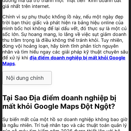
đường mà đã trở thành một “mặt tiền” kinh doanh đắt
giá nhất trên internet.
Chính vì sự phụ thuộc khổng lồ này, nếu một ngày đẹp
trời bạn thức giấc và phát hiện ra bảng hiệu online của
mình bốc hơi không để lại dấu vết, đó thực sự là một cú
sốc lớn. Sự hoang mang, lo lắng về việc sụt giảm doanh
thu trầm trọng là điều không thể tránh khỏi. Tuy nhiên,
đừng vội hoảng loạn, hãy bình tĩnh phân tích nguyên
nhân và tìm hiểu ngay các giải pháp kỹ thuật chuyên sâu
để xử lý khi
địa điểm doanh nghiệp bị mất khỏi Google
Maps
.
Nội dung chính
Tại Sao
Địa điểm doanh nghiệp bị
mất khỏi Google Maps
Đột Ngột?
Sự biến mất của một hồ sơ doanh nghiệp không bao giờ
là ngẫu nhiên. Trí tuệ nhân tạo và các thuật toán quản lý
của cỗ máy tìm kiếm năm 2026 được thiết lập với bộ