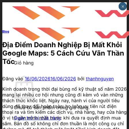
Bỏ
×
×
×
qua
nội
dung
Blog
Địa Điểm Doanh Nghiệp Bị Mất Khỏi
Google Maps: 5 Cách Cứu Vãn Thần
Tốc
Giỏ hàng
Đăng vào
16/06/2026
16/06/2026
bởi
thanhnguyen
Kinh doanh trong thời đại bùng nổ kỹ thuật số năm 2026
mang lại nhiều cơ hội nhưng cũng đi kèm vô vàn những
thách thức khốc liệt. Ngày nay, hành vi của người tiêu
dùng đã thay đổi hoàn toàn; họ luôn ưu tiên rút điện
Chưa có sản phẩm trong giỏ hàng.
thoại ra và tìm kiếm các dịch vụ, nhà hàng, hay cửa hàng
ở vị trí gần mình nhất trước khi đưa ra quyết định mua
Quay trở lại cửa hàng
sắm. Bản đồ số không chỉ đơn thuần là một công cụ chỉ