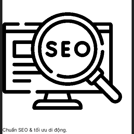
AV
số
lượng
Chuẩn SEO & tối ưu di động.