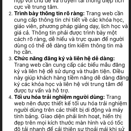
hợp với chủ đề và truyền tải thông điệp tích
cực về trung tâm.
Trình bày thông tin rõ ràng:
Trang web cần
cung cấp thông tin chi tiết về các khóa học,
giáo viên, phương pháp giảng dạy, lịch học và
giá cả. Thông tin phải được trình bày một
cách rõ ràng, dễ hiểu và trực quan để người
dùng có thể dễ dàng tìm kiếm thông tin mà
họ cần.
Chức năng đăng ký và liên hệ dễ dàng:
Trang web cần cung cấp các biểu mẫu đăng
ký và liên hệ dễ sử dụng và thuận tiện. Điều
này giúp khách hàng tiềm năng dễ dàng đăng
ký các khóa học và liên hệ với trung tâm để
được tư vấn và hỗ trợ.
Tối ưu hóa trải nghiệm người dùng:
Trang
web nên được thiết kế tối ưu hóa trải nghiệm
người dùng trên các thiết bị di động và máy
tính bảng. Giao diện phải linh hoạt, hiển thị
đẹp trên mọi kích thước màn hình và có tốc
độ tải nhanh để cải thiện sự thoải mái khi sử