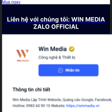
gốc
hiện
Mua ngay
là:
tại
6.900.000₫.
là:
1.900.000₫.
Liên hệ với chúng tôi: WIN MEDIA
ZALO OFFICIAL