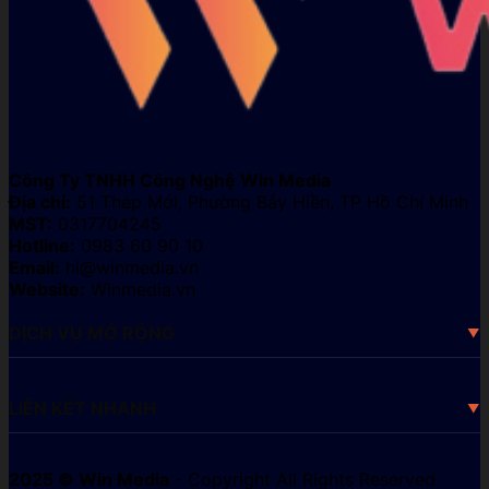
Công Ty TNHH Công Nghệ Win Media
Địa chỉ:
51 Thép Mới, Phường Bảy Hiền, TP Hồ Chí Minh
MST:
0317704245
Hotline:
0983 60 90 10
Email:
hi@winmedia.vn
Website:
Winmedia.vn
DỊCH VỤ MỞ RỘNG
LIÊN KẾT NHANH
2025 © Win Media
- Copyright All Rights Reserved