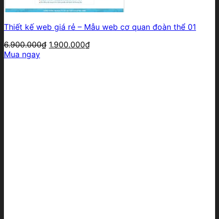
Thiết kế web giá rẻ – Mẫu web cơ quan đoàn thể 01
Giá
Giá
6.900.000
₫
1.900.000
₫
gốc
hiện
Mua ngay
là:
tại
6.900.000₫.
là:
1.900.000₫.