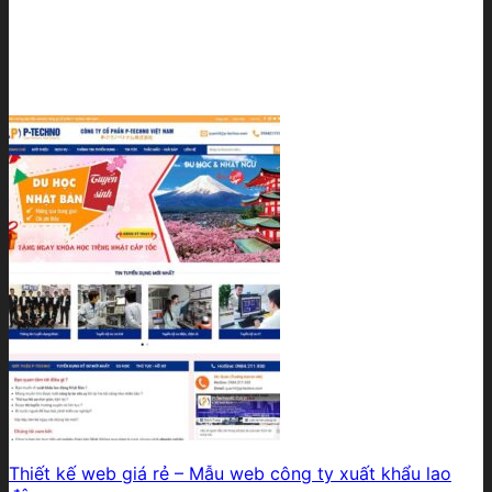
Thiết kế web giá rẻ – Mẫu web công ty xuất khẩu lao