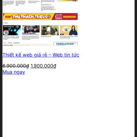
Thiết kế web giá rẻ – Web tin tức
Giá
Giá
6.900.000
₫
1.900.000
₫
gốc
hiện
Mua ngay
là:
tại
6.900.000₫.
là:
1.900.000₫.