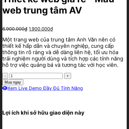
web trung tâm AV
Giá
Giá
6.900.000
₫
1.900.000
₫
gốc
hiện
Một trang web của trung tâm Anh Văn nên có
là:
tại
thiết kế hấp dẫn và chuyên nghiệp, cung cấp
6.900.000₫.
là:
1.900.000₫.
thông tin rõ ràng và dễ dàng liên hệ, tối ưu hóa
trải nghiệm người dùng và tích hợp các tính năng
hỗ trợ việc quảng bá và tương tác với học viên.
Thiết
kế
Mua ngay
web
Xem Live Demo Đầy Đủ Tính Năng
giá
rẻ
-
Mẫu
Lợi ích khi sở hữu giao diện này
web
trung
tâm