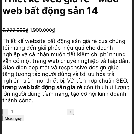
web bất động sản 14
Giá
Giá
6.900.000
₫
1.900.000
₫
gốc
hiện
Thiết kế website bất động sản giá rẻ của chúng
là:
tại
tôi mang đến giải pháp hiệu quả cho doanh
6.900.000₫.
là:
1.900.000₫.
nghiệp và cá nhân muốn tiết kiệm chi phí nhưng
vẫn có một trang web chuyên nghiệp và hấp dẫn.
Giao diện đẹp mắt và responsive design giúp
tăng tương tác người dùng và tối ưu hóa trải
nghiệm trên mọi thiết bị. Với tích hợp chuẩn SEO,
trang web bất động sản giá rẻ
còn thu hút lượng
lớn người dùng tiềm năng, tạo cơ hội kinh doanh
thành công.
Thiết
kế
Mua ngay
web
giá