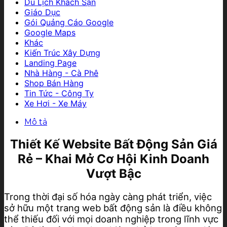
Du Lịch Khách Sạn
Giáo Dục
Gói Quảng Cáo Google
Google Maps
Khác
Kiến Trúc Xây Dựng
Landing Page
Nhà Hàng - Cà Phê
Shop Bán Hàng
Tin Tức - Công Ty
Xe Hơi - Xe Máy
Mô tả
Thiết Kế Website Bất Động Sản Giá
Rẻ – Khai Mở Cơ Hội Kinh Doanh
Vượt Bậc
Trong thời đại số hóa ngày càng phát triển, việc
sở hữu một trang web bất động sản là điều không
thể thiếu đối với mọi doanh nghiệp trong lĩnh vực