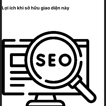
rẻ
-
Lợi ích khi sở hữu giao diện này
Mẫu
web
bất
động
sản
14
số
lượng