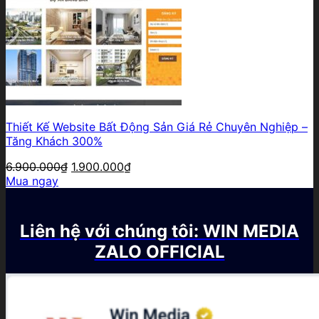
Thiết Kế Website Bất Động Sản Giá Rẻ Chuyên Nghiệp –
Tăng Khách 300%
Giá
Giá
6.900.000
₫
1.900.000
₫
gốc
hiện
Mua ngay
là:
tại
6.900.000₫.
là:
1.900.000₫.
Liên hệ với chúng tôi: WIN MEDIA
ZALO OFFICIAL